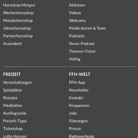
Horoskop Morgen
Aktionen
Wochenhoroskop
Videos
Monatshoroskop
Webcams
Jahreshoroskop
Moderatoren & Team
Partnerhoroskop
Podcasts
Aszendent
News-Podcast
Themen-Ticker
Voting
FREIZEIT
FFH-WELT
Veranstaltungen
FFH-App
Spielplätze
Newsletter
Rezepte
Kontakt
Meditation
Frequenzen
Ausflugsziele
Jobs
Freizeit-Tipps
Führungen
Ticketshop
Presse
Lotto Hessen
Radiowerbung