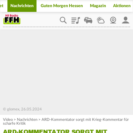
et
Nachrichten
Guten Morgen Hessen
Magazin
Aktionen
Playlist
Staupilot
Wetter
Webcam
Mein
© glomex, 26.05.2024
Video
>
Nachrichten
>
ARD-Kommentator sorgt mit Krieg-Kommentar für
scharfe Kritik
ARD-KOMMENTATOR SORGT MIT