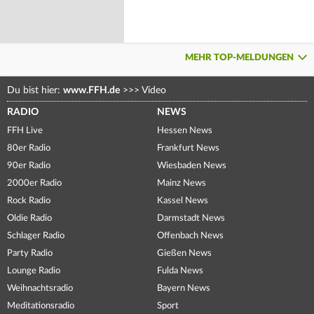
MEHR TOP-MELDUNGEN
Du bist hier:
www.FFH.de
>>>
Video
RADIO
NEWS
FFH Live
Hessen News
80er Radio
Frankfurt News
90er Radio
Wiesbaden News
2000er Radio
Mainz News
Rock Radio
Kassel News
Oldie Radio
Darmstadt News
Schlager Radio
Offenbach News
Party Radio
Gießen News
Lounge Radio
Fulda News
Weihnachtsradio
Bayern News
Meditationsradio
Sport