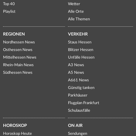
Top 40
Wetter
Playlist
Alle Orte
Alle Themen
REGIONEN
VERKEHR
Nordhessen News
Staus Hessen
Osthessen News
Blitzer Hessen
Mittelhessen News
Unfälle Hessen
Rhein-Main News
A3 News
Südhessen News
A5 News
A661 News
Günstig tanken
Parkhäuser
Flugplan Frankfurt
Schulausfälle
HOROSKOP
ON AIR
Horoskop Heute
Sendungen