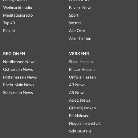
Lounge Radio
Fulda News
Weihnachtsradio
Bayern News
Meditationsradio
Sport
Top 40
Wetter
Playlist
Alle Orte
Alle Themen
REGIONEN
VERKEHR
Nordhessen News
Staus Hessen
Osthessen News
Blitzer Hessen
Mittelhessen News
Unfälle Hessen
Rhein-Main News
A3 News
Südhessen News
A5 News
A661 News
Günstig tanken
Parkhäuser
Flugplan Frankfurt
Schulausfälle