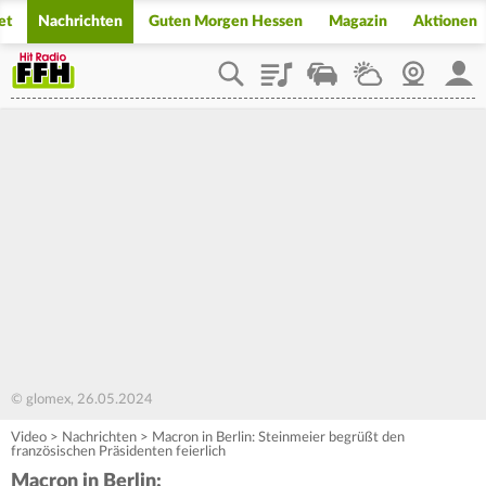
et
Nachrichten
Guten Morgen Hessen
Magazin
Aktionen
Playlist
Staupilot
Wetter
Webcam
Mein
© glomex, 26.05.2024
Video
>
Nachrichten
>
Macron in Berlin: Steinmeier begrüßt den
französischen Präsidenten feierlich
Macron in Berlin: