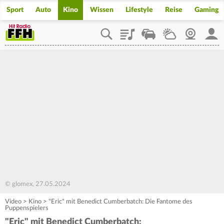
Sport
Auto
Kino
Wissen
Lifestyle
Reise
Gaming
Playlist
Staupilot
Wetter
Webcam
Mein
© glomex, 27.05.2024
Video
>
Kino
>
"Eric" mit Benedict Cumberbatch: Die Fantome des
Puppenspielers
"Eric" mit Benedict Cumberbatch: