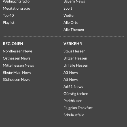
Weihnachtsradio
Bayern News
Meditationsradio
Sport
Top 40
Wetter
Playlist
Alle Orte
Alle Themen
REGIONEN
VERKEHR
Nordhessen News
Staus Hessen
Osthessen News
Blitzer Hessen
Mittelhessen News
Unfälle Hessen
Rhein-Main News
A3 News
Südhessen News
A5 News
A661 News
Günstig tanken
Parkhäuser
Flugplan Frankfurt
Schulausfälle