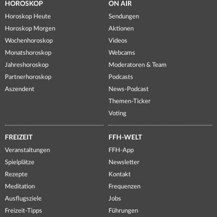
HOROSKOP
ON AIR
Horoskop Heute
Sendungen
Horoskop Morgen
Aktionen
Wochenhoroskop
Videos
Monatshoroskop
Webcams
Jahreshoroskop
Moderatoren & Team
Partnerhoroskop
Podcasts
Aszendent
News-Podcast
Themen-Ticker
Voting
FREIZEIT
FFH-WELT
Veranstaltungen
FFH-App
Spielplätze
Newsletter
Rezepte
Kontakt
Meditation
Frequenzen
Ausflugsziele
Jobs
Freizeit-Tipps
Führungen