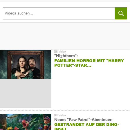
"Nightborn":
FAMILIEN-HORROR MIT "HARRY
POTTER"-STAR…
Neues "Paw Patrol"-Abenteuer:
GESTRANDET AUF DER DINO-
INSEL