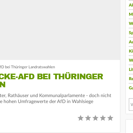
A
Mu
Wi
Sp
A
K
W
D bei Thüringer Landratswahlen
Li
CKE-AFD BEI THÜRINGER
Re
N
G
ter, Rathäuser und Kommunalparlamente - doch nicht
die hohen Umfragewerte der AfD in Wahlsiege