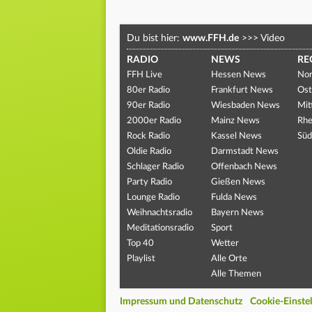
Du bist hier:
www.FFH.de
>>>
Video
RADIO
NEWS
RE
FFH Live
Hessen News
Nor
80er Radio
Frankfurt News
Ost
90er Radio
Wiesbaden News
Mit
2000er Radio
Mainz News
Rhe
Rock Radio
Kassel News
Süd
Oldie Radio
Darmstadt News
Schlager Radio
Offenbach News
Party Radio
Gießen News
Lounge Radio
Fulda News
Weihnachtsradio
Bayern News
Meditationsradio
Sport
Top 40
Wetter
Playlist
Alle Orte
Alle Themen
Impressum und Datenschutz
Cookie-Einste