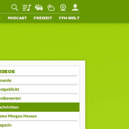
Playlist
Staupilot
Wetter
Webcam
Mein FFH
O
PODCAST
FREIZEIT
FFH-WELT
IDEOS
eueste
stgeklickt
estbewertet
achrichten
uten Morgen Hessen
agazin