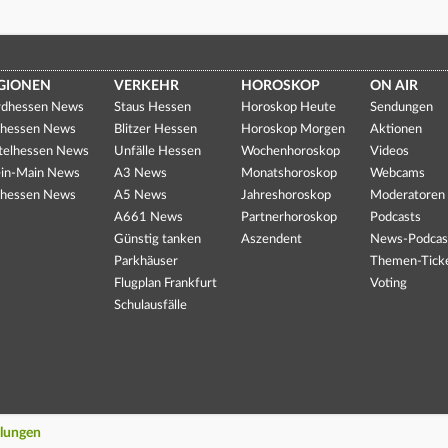
GIONEN
VERKEHR
HOROSKOP
ON AIR
dhessen News
Staus Hessen
Horoskop Heute
Sendungen
hessen News
Blitzer Hessen
Horoskop Morgen
Aktionen
telhessen News
Unfälle Hessen
Wochenhoroskop
Videos
in-Main News
A3 News
Monatshoroskop
Webcams
hessen News
A5 News
Jahreshoroskop
Moderatoren
A661 News
Partnerhoroskop
Podcasts
Günstig tanken
Aszendent
News-Podcas
Parkhäuser
Themen-Tick
Flugplan Frankfurt
Voting
Schulausfälle
llungen