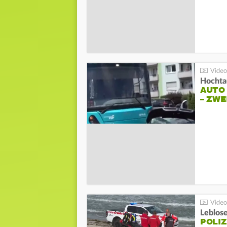
Hochta
AUTO
– ZW
Leblos
POLIZ