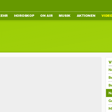
KEHR
HOROSKOP
ON AIR
MUSIK
AKTIONEN
VIDE
V
N
Be
B
N
G
M