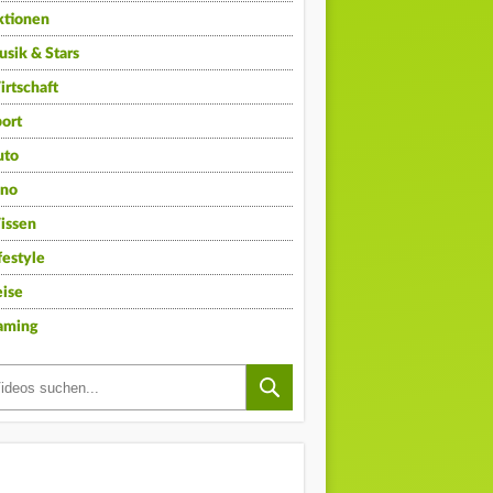
ktionen
sik & Stars
rtschaft
ort
uto
ino
issen
festyle
ise
aming