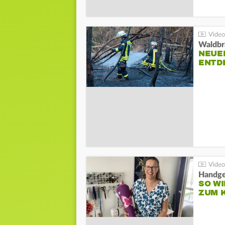
Waldbr
NEUE
ENTD
Handge
SO WI
ZUM 