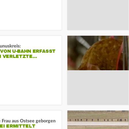
unuskreis:
 VON U-BAHN ERFASST
EI VERLETZTE…
e Frau aus Ostsee geborgen
EI ERMITTELT