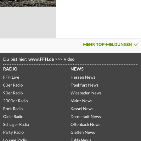
MEHR TOP-MELDUNGEN
Du bist hier:
www.FFH.de
>>>
Video
RADIO
NEWS
FFH Live
Hessen News
80er Radio
Frankfurt News
90er Radio
Wiesbaden News
2000er Radio
Mainz News
Rock Radio
Kassel News
Oldie Radio
Darmstadt News
Schlager Radio
Offenbach News
Party Radio
Gießen News
Lounge Radio
Fulda News