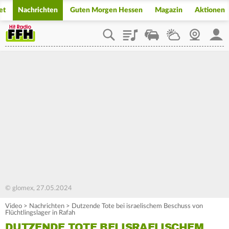
et
Nachrichten
Guten Morgen Hessen
Magazin
Aktionen
Playlist
Staupilot
Wetter
Webcam
Mein
© glomex, 27.05.2024
Video
>
Nachrichten
>
Dutzende Tote bei israelischem Beschuss von
Flüchtlingslager in Rafah
DUTZENDE TOTE BEI ISRAELISCHEM