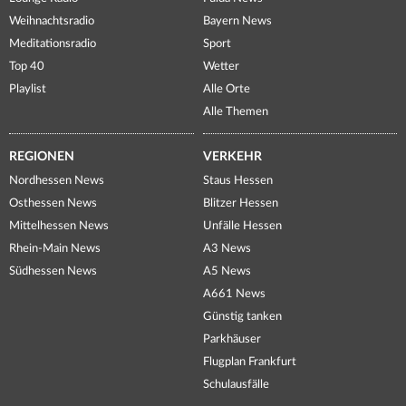
Weihnachtsradio
Bayern News
Meditationsradio
Sport
Top 40
Wetter
Playlist
Alle Orte
Alle Themen
REGIONEN
VERKEHR
Nordhessen News
Staus Hessen
Osthessen News
Blitzer Hessen
Mittelhessen News
Unfälle Hessen
Rhein-Main News
A3 News
Südhessen News
A5 News
A661 News
Günstig tanken
Parkhäuser
Flugplan Frankfurt
Schulausfälle