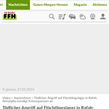
et
Nachrichten
Guten Morgen Hessen
Magazin
Aktionen
Playlist
Staupilot
Wetter
Webcam
Mein
© glomex, 27.05.2024
Video
>
Nachrichten
>
Tödlicher Angriff auf Flüchtlingslager in Rafah:
Netanjahu kündigt Konsequenzen an
Tödlicher Angriff auf Flüchtlingslager in Rafah: