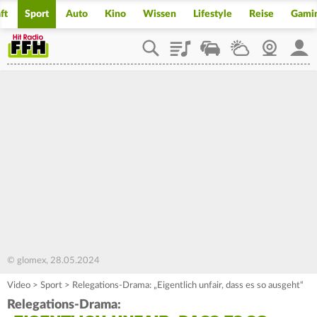
ft
Sport
Auto
Kino
Wissen
Lifestyle
Reise
Gami
Playlist
Staupilot
Wetter
Webcam
Mein
© glomex, 28.05.2024
Video
>
Sport
>
Relegations-Drama: „Eigentlich unfair, dass es so ausgeht“
Relegations-Drama: