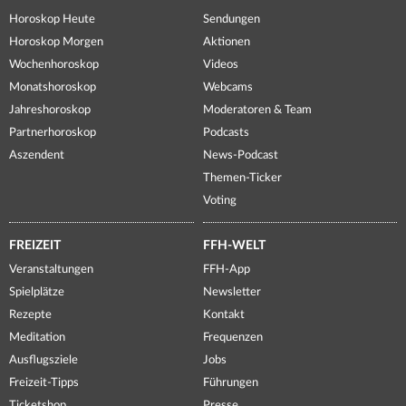
Horoskop Heute
Sendungen
Horoskop Morgen
Aktionen
Wochenhoroskop
Videos
Monatshoroskop
Webcams
Jahreshoroskop
Moderatoren & Team
Partnerhoroskop
Podcasts
Aszendent
News-Podcast
Themen-Ticker
Voting
FREIZEIT
FFH-WELT
Veranstaltungen
FFH-App
Spielplätze
Newsletter
Rezepte
Kontakt
Meditation
Frequenzen
Ausflugsziele
Jobs
Freizeit-Tipps
Führungen
Ticketshop
Presse