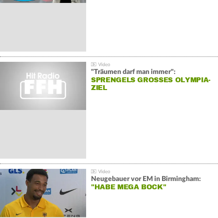
"Träumen darf man immer":
SPRENGELS GROSSES OLYMPIA-Z
IEL
Neugebauer vor EM in Birmingham:
"HABE MEGA BOCK"