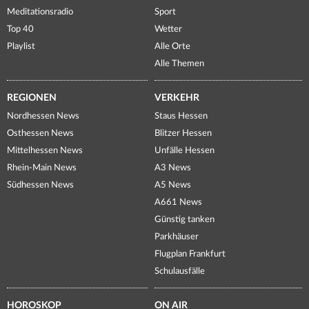
Meditationsradio
Sport
Top 40
Wetter
Playlist
Alle Orte
Alle Themen
REGIONEN
VERKEHR
Nordhessen News
Staus Hessen
Osthessen News
Blitzer Hessen
Mittelhessen News
Unfälle Hessen
Rhein-Main News
A3 News
Südhessen News
A5 News
A661 News
Günstig tanken
Parkhäuser
Flugplan Frankfurt
Schulausfälle
HOROSKOP
ON AIR