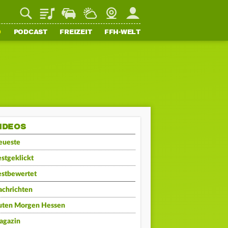
Playlist
Staupilot
Wetter
Webcam
Mein FFH
O
PODCAST
FREIZEIT
FFH-WELT
IDEOS
eueste
stgeklickt
estbewertet
achrichten
uten Morgen Hessen
agazin