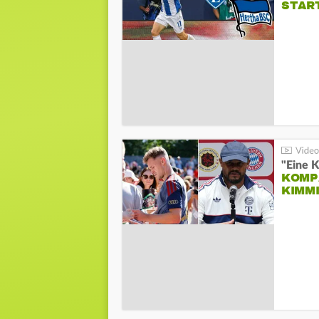
STAR
"Eine K
KOMPA
KIMM