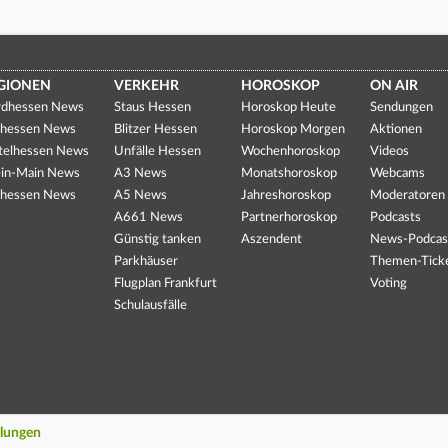
GIONEN
VERKEHR
HOROSKOP
ON AIR
dhessen News
Staus Hessen
Horoskop Heute
Sendungen
hessen News
Blitzer Hessen
Horoskop Morgen
Aktionen
telhessen News
Unfälle Hessen
Wochenhoroskop
Videos
in-Main News
A3 News
Monatshoroskop
Webcams
hessen News
A5 News
Jahreshoroskop
Moderatoren
A661 News
Partnerhoroskop
Podcasts
Günstig tanken
Aszendent
News-Podcas
Parkhäuser
Themen-Tick
Flugplan Frankfurt
Voting
Schulausfälle
llungen