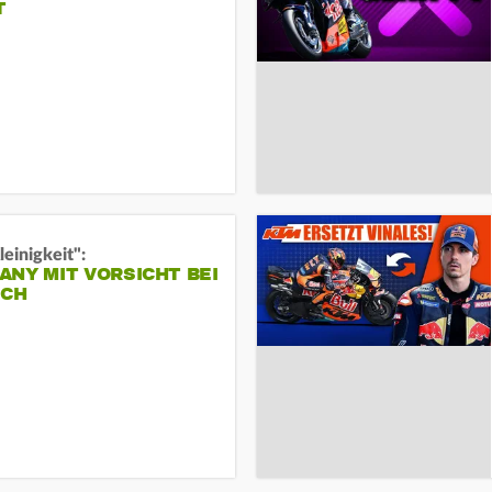
T
leinigkeit":
NY MIT VORSICHT BEI
ICH