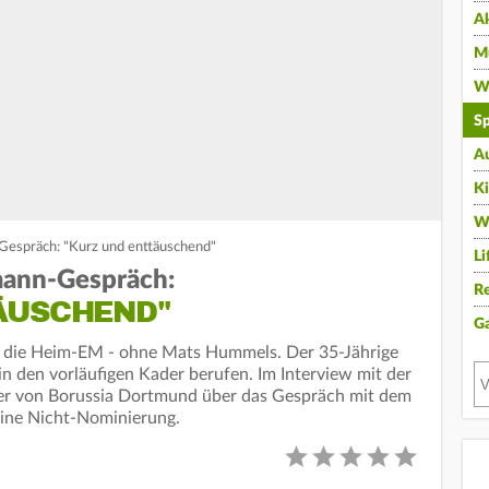
A
Mu
Wi
Sp
A
K
W
espräch: "Kurz und enttäuschend"
Li
ann-Gespräch:
Re
ÄUSCHEND"
G
n die Heim-EM - ohne Mats Hummels. Der 35-Jährige
n den vorläufigen Kader berufen. Im Interview mit der
iger von Borussia Dortmund über das Gespräch mit dem
eine Nicht-Nominierung.