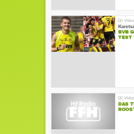
Karetsa
BVB 
TEST
DAS 
ROOST