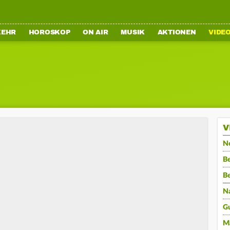
KEHR
HOROSKOP
ON AIR
MUSIK
AKTIONEN
VIDE
V
N
Be
B
N
G
M