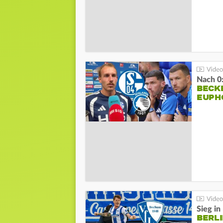
Nach 0
BECK
EUPH
Sieg i
BERLI