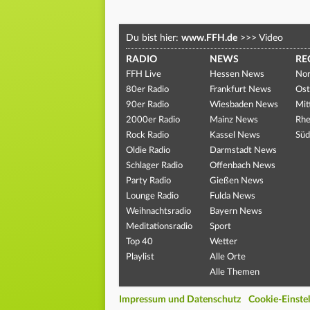
Du bist hier:
www.FFH.de
>>>
Video
RADIO
NEWS
RE
FFH Live
Hessen News
Nor
80er Radio
Frankfurt News
Ost
90er Radio
Wiesbaden News
Mit
2000er Radio
Mainz News
Rhe
Rock Radio
Kassel News
Süd
Oldie Radio
Darmstadt News
Schlager Radio
Offenbach News
Party Radio
Gießen News
Lounge Radio
Fulda News
Weihnachtsradio
Bayern News
Meditationsradio
Sport
Top 40
Wetter
Playlist
Alle Orte
Alle Themen
Impressum und Datenschutz
Cookie-Einste