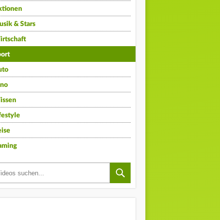
ktionen
sik & Stars
rtschaft
ort
uto
ino
issen
festyle
ise
aming