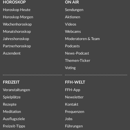
HOROSKOP
ON AIR
Horoskop Heute
Sendungen
Horoskop Morgen
Aktionen
Wochenhoroskop
Videos
Monatshoroskop
Webcams
Jahreshoroskop
Moderatoren & Team
Partnerhoroskop
Podcasts
Aszendent
News-Podcast
Themen-Ticker
Voting
FREIZEIT
FFH-WELT
Veranstaltungen
FFH-App
Spielplätze
Newsletter
Rezepte
Kontakt
Meditation
Frequenzen
Ausflugsziele
Jobs
Freizeit-Tipps
Führungen