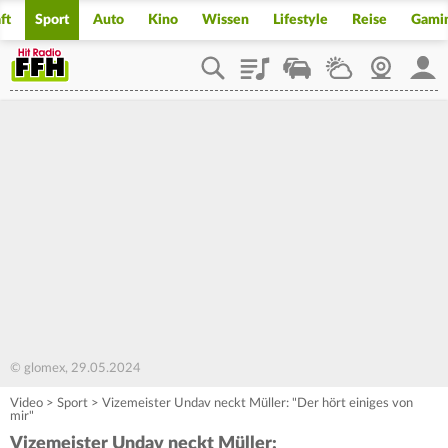
ft
Sport
Auto
Kino
Wissen
Lifestyle
Reise
Gami
Playlist
Staupilot
Wetter
Webcam
Mein
© glomex, 29.05.2024
Video
>
Sport
>
Vizemeister Undav neckt Müller: "Der hört einiges von
mir"
Vizemeister Undav neckt Müller: