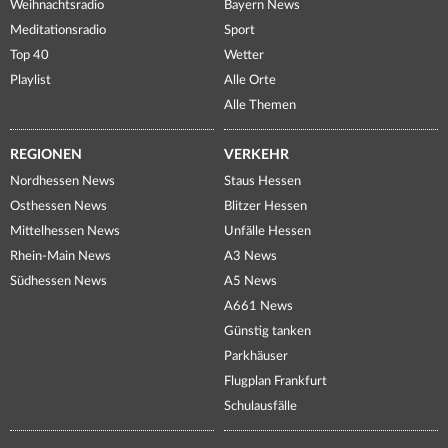
Weihnachtsradio
Bayern News
Meditationsradio
Sport
Top 40
Wetter
Playlist
Alle Orte
Alle Themen
REGIONEN
VERKEHR
Nordhessen News
Staus Hessen
Osthessen News
Blitzer Hessen
Mittelhessen News
Unfälle Hessen
Rhein-Main News
A3 News
Südhessen News
A5 News
A661 News
Günstig tanken
Parkhäuser
Flugplan Frankfurt
Schulausfälle