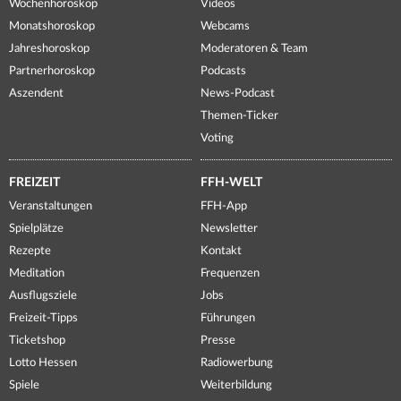
Wochenhoroskop
Videos
Monatshoroskop
Webcams
Jahreshoroskop
Moderatoren & Team
Partnerhoroskop
Podcasts
Aszendent
News-Podcast
Themen-Ticker
Voting
FREIZEIT
FFH-WELT
Veranstaltungen
FFH-App
Spielplätze
Newsletter
Rezepte
Kontakt
Meditation
Frequenzen
Ausflugsziele
Jobs
Freizeit-Tipps
Führungen
Ticketshop
Presse
Lotto Hessen
Radiowerbung
Spiele
Weiterbildung