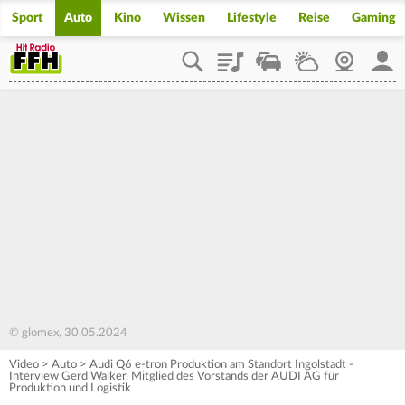
Sport
Auto
Kino
Wissen
Lifestyle
Reise
Gaming
Playlist
Staupilot
Wetter
Webcam
Mein
© glomex, 30.05.2024
Video
>
Auto
>
Audi Q6 e-tron Produktion am Standort Ingolstadt -
Interview Gerd Walker, Mitglied des Vorstands der AUDI AG für
Produktion und Logistik