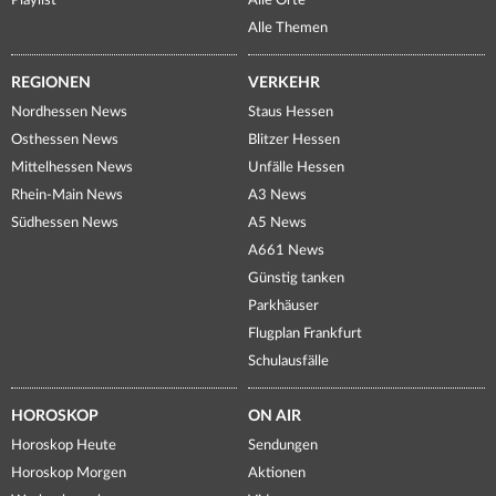
Playlist
Alle Orte
Alle Themen
REGIONEN
VERKEHR
Nordhessen News
Staus Hessen
Osthessen News
Blitzer Hessen
Mittelhessen News
Unfälle Hessen
Rhein-Main News
A3 News
Südhessen News
A5 News
A661 News
Günstig tanken
Parkhäuser
Flugplan Frankfurt
Schulausfälle
HOROSKOP
ON AIR
Horoskop Heute
Sendungen
Horoskop Morgen
Aktionen