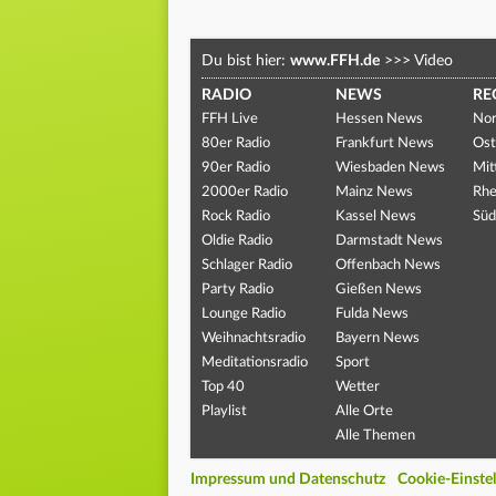
Du bist hier:
www.FFH.de
>>>
Video
RADIO
NEWS
RE
FFH Live
Hessen News
Nor
80er Radio
Frankfurt News
Ost
90er Radio
Wiesbaden News
Mit
2000er Radio
Mainz News
Rhe
Rock Radio
Kassel News
Süd
Oldie Radio
Darmstadt News
Schlager Radio
Offenbach News
Party Radio
Gießen News
Lounge Radio
Fulda News
Weihnachtsradio
Bayern News
Meditationsradio
Sport
Top 40
Wetter
Playlist
Alle Orte
Alle Themen
Impressum und Datenschutz
Cookie-Einste