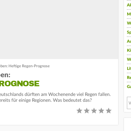
A
Mu
Wi
Sp
A
K
W
Leben: Heftige Regen-Prognose
Li
ben:
Re
PROGNOSE
G
utschlands dürften am Wochenende viel Regen fallen.
eits für einige Regionen. Was bedeutet das?