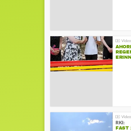
AHOR
REGE
ERIN
BEIM 
RKI:
FAST 