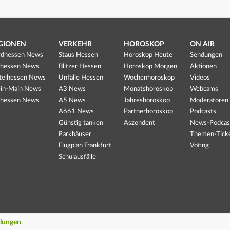
GIONEN
VERKEHR
HOROSKOP
ON AIR
dhessen News
Staus Hessen
Horoskop Heute
Sendungen
hessen News
Blitzer Hessen
Horoskop Morgen
Aktionen
telhessen News
Unfälle Hessen
Wochenhoroskop
Videos
in-Main News
A3 News
Monatshoroskop
Webcams
hessen News
A5 News
Jahreshoroskop
Moderatoren
A661 News
Partnerhoroskop
Podcasts
Günstig tanken
Aszendent
News-Podcas
Parkhäuser
Themen-Tick
Flugplan Frankfurt
Voting
Schulausfälle
llungen