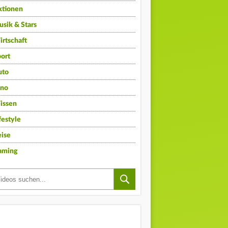
ktionen
sik & Stars
rtschaft
ort
uto
ino
issen
festyle
ise
aming