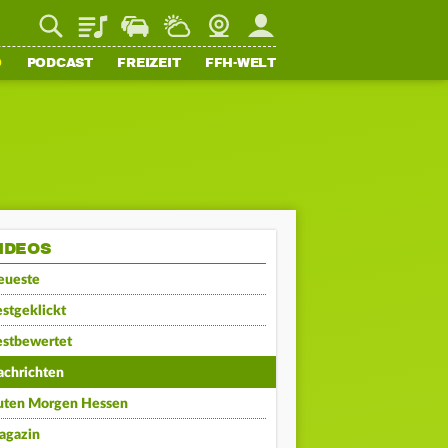
Playlist
Staupilot
Wetter
Webcam
Mein FFH
O
PODCAST
FREIZEIT
FFH-WELT
IDEOS
eueste
stgeklickt
estbewertet
achrichten
uten Morgen Hessen
agazin