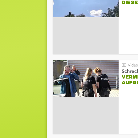
DIES
Schreck
VERM
AUFG