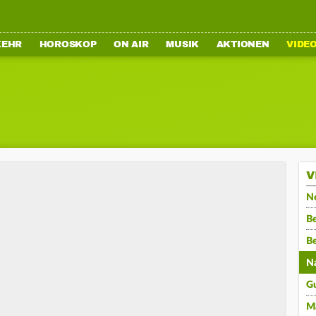
KEHR
HOROSKOP
ON AIR
MUSIK
AKTIONEN
VIDE
V
N
Be
B
N
G
M