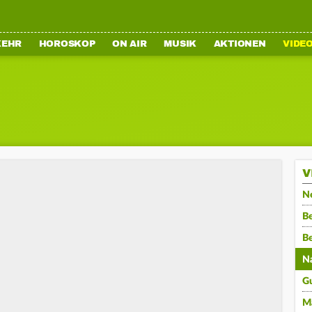
KEHR
HOROSKOP
ON AIR
MUSIK
AKTIONEN
VIDE
V
N
Be
B
N
G
M