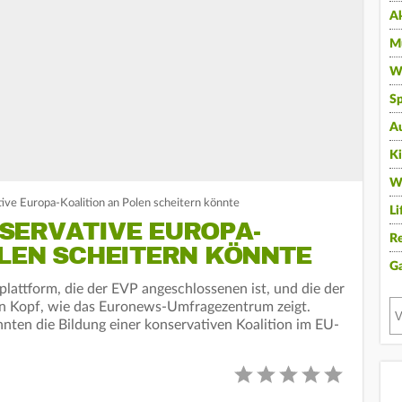
A
Mu
Wi
Sp
A
K
W
ve Europa-Koalition an Polen scheitern könnte
Li
SERVATIVE EUROPA-
Re
OLEN SCHEITERN KÖNNTE
G
rplattform, die der EVP angeschlossenen ist, und die der
n Kopf, wie das Euronews-Umfragezentrum zeigt.
nnten die Bildung einer konservativen Koalition im EU-