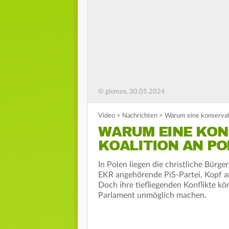
© glomex, 30.05.2024
Video
>
Nachrichten
>
Warum eine konservati
WARUM EINE KON
KOALITION AN P
In Polen liegen die christliche Bürge
EKR angehörende PiS-Partei, Kopf a
Doch ihre tiefliegenden Konflikte kö
Parlament unmöglich machen.