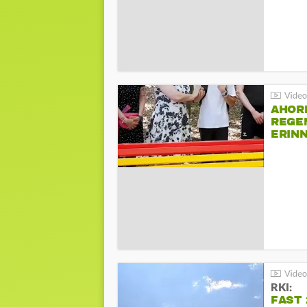
AHOR
REGE
ERIN
BEIM 
RKI:
FAST 