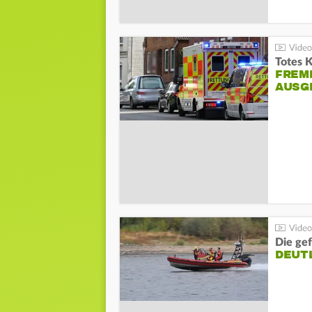
Totes 
FREM
AUSG
Die gef
DEUT