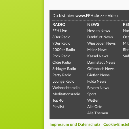
Du bist hier:
www.FFH.de
>>>
Video
RADIO
NEWS
RE
FFH Live
Hessen News
Nor
80er Radio
Frankfurt News
Ost
90er Radio
Wiesbaden News
Mit
2000er Radio
Mainz News
Rhe
Rock Radio
Kassel News
Süd
Oldie Radio
Darmstadt News
Schlager Radio
Offenbach News
Party Radio
Gießen News
Lounge Radio
Fulda News
Weihnachtsradio
Bayern News
Meditationsradio
Sport
Top 40
Wetter
Playlist
Alle Orte
Alle Themen
Impressum und Datenschutz
Cookie-Einste