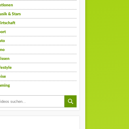
ktionen
sik & Stars
rtschaft
ort
uto
ino
issen
festyle
ise
aming