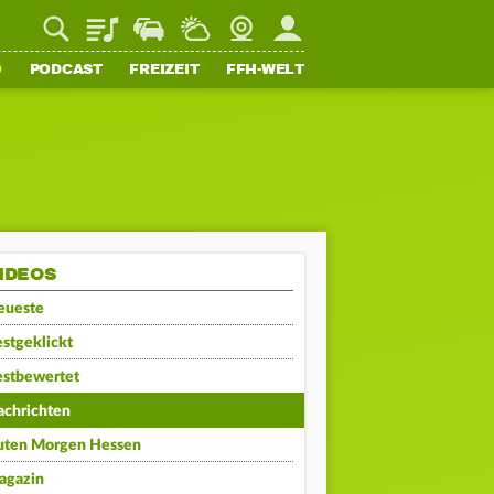
Playlist
Staupilot
Wetter
Webcam
Mein FFH
O
PODCAST
FREIZEIT
FFH-WELT
IDEOS
eueste
stgeklickt
estbewertet
achrichten
uten Morgen Hessen
agazin