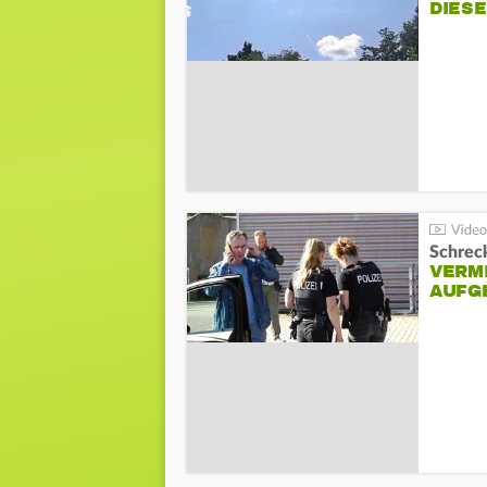
DIES
Schreck
VERM
AUFG