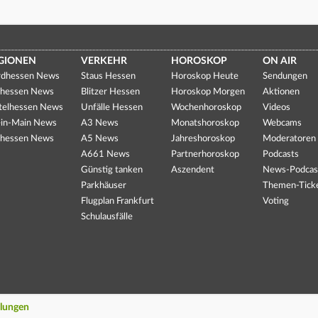
GIONEN
VERKEHR
HOROSKOP
ON AIR
dhessen News
Staus Hessen
Horoskop Heute
Sendungen
hessen News
Blitzer Hessen
Horoskop Morgen
Aktionen
telhessen News
Unfälle Hessen
Wochenhoroskop
Videos
in-Main News
A3 News
Monatshoroskop
Webcams
hessen News
A5 News
Jahreshoroskop
Moderatoren
A661 News
Partnerhoroskop
Podcasts
Günstig tanken
Aszendent
News-Podcas
Parkhäuser
Themen-Tick
Flugplan Frankfurt
Voting
Schulausfälle
llungen