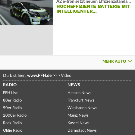
A2 e-tron setzt neuen Effizienzstandard bei Audi
HOCHEFFIZIENTE BATTERIE MIT
INTELLIGENTER…
MEHR AUTO
Du bist hier:
www.FFH.de
>>>
Video
RADIO
NEWS
FFH Live
Hessen News
80er Radio
Frankfurt News
90er Radio
Wiesbaden News
2000er Radio
Mainz News
Rock Radio
Kassel News
Oldie Radio
Darmstadt News