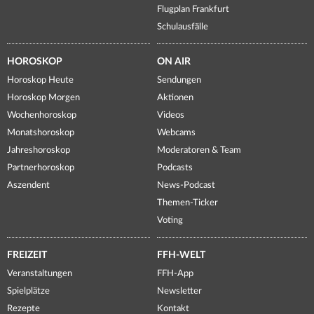
Flugplan Frankfurt
Schulausfälle
HOROSKOP
ON AIR
Horoskop Heute
Sendungen
Horoskop Morgen
Aktionen
Wochenhoroskop
Videos
Monatshoroskop
Webcams
Jahreshoroskop
Moderatoren & Team
Partnerhoroskop
Podcasts
Aszendent
News-Podcast
Themen-Ticker
Voting
FREIZEIT
FFH-WELT
Veranstaltungen
FFH-App
Spielplätze
Newsletter
Rezepte
Kontakt