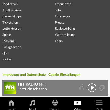
Meditation
Frequenzen
Ausflugsziele
Jobs
Freizeit-Tipps
Führungen
Ticketshop
Presse
Lotto Hessen
Radiowerbung
Spiele
Weiterbildung
Mahjong
Login
Backgammon
Quiz
Partys
Impressum und Datenschutz
Cookie-Einstellungen
HIT RADIO FFH
Jetzt einschalten
Home
Musik
Podcast
Video
Menü