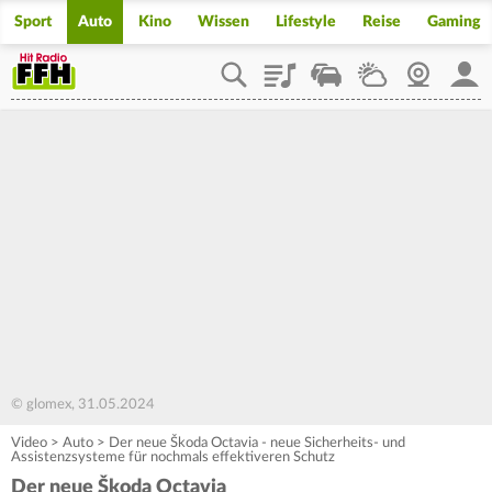
Sport
Auto
Kino
Wissen
Lifestyle
Reise
Gaming
Playlist
Staupilot
Wetter
Webcam
Mein
© glomex, 31.05.2024
Video
>
Auto
>
Der neue Škoda Octavia - neue Sicherheits- und
Assistenzsysteme für nochmals effektiveren Schutz
Der neue Škoda Octavia