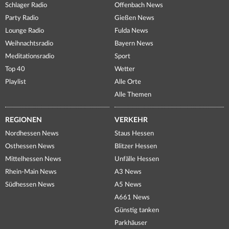
Schlager Radio
Offenbach News
Party Radio
Gießen News
Lounge Radio
Fulda News
Weihnachtsradio
Bayern News
Meditationsradio
Sport
Top 40
Wetter
Playlist
Alle Orte
Alle Themen
REGIONEN
VERKEHR
Nordhessen News
Staus Hessen
Osthessen News
Blitzer Hessen
Mittelhessen News
Unfälle Hessen
Rhein-Main News
A3 News
Südhessen News
A5 News
A661 News
Günstig tanken
Parkhäuser