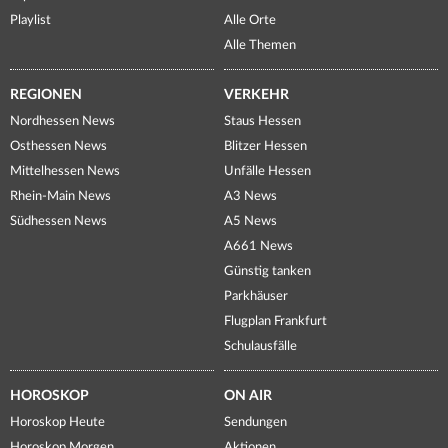
Playlist
Alle Orte
Alle Themen
REGIONEN
VERKEHR
Nordhessen News
Staus Hessen
Osthessen News
Blitzer Hessen
Mittelhessen News
Unfälle Hessen
Rhein-Main News
A3 News
Südhessen News
A5 News
A661 News
Günstig tanken
Parkhäuser
Flugplan Frankfurt
Schulausfälle
HOROSKOP
ON AIR
Horoskop Heute
Sendungen
Horoskop Morgen
Aktionen