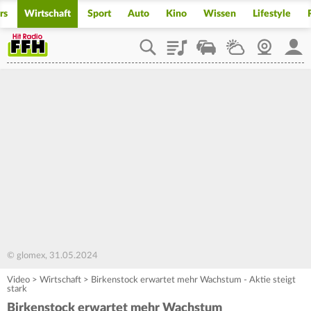
rs
Wirtschaft
Sport
Auto
Kino
Wissen
Lifestyle
Playlist
Staupilot
Wetter
Webcam
Mein
© glomex, 31.05.2024
Video
>
Wirtschaft
>
Birkenstock erwartet mehr Wachstum - Aktie steigt
stark
Birkenstock erwartet mehr Wachstum