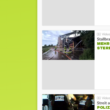
Stallbr
MEHR 
STER
Streit 
POLIZ