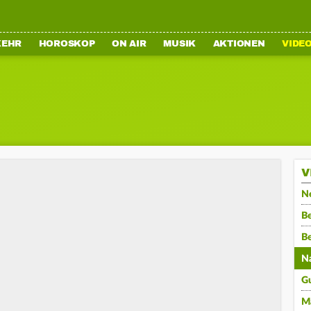
KEHR
HOROSKOP
ON AIR
MUSIK
AKTIONEN
VIDE
V
N
Be
B
N
G
M