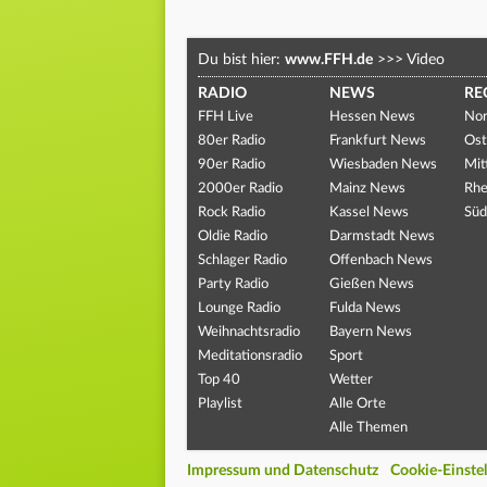
Du bist hier:
www.FFH.de
>>>
Video
RADIO
NEWS
RE
FFH Live
Hessen News
Nor
80er Radio
Frankfurt News
Ost
90er Radio
Wiesbaden News
Mit
2000er Radio
Mainz News
Rhe
Rock Radio
Kassel News
Süd
Oldie Radio
Darmstadt News
Schlager Radio
Offenbach News
Party Radio
Gießen News
Lounge Radio
Fulda News
Weihnachtsradio
Bayern News
Meditationsradio
Sport
Top 40
Wetter
Playlist
Alle Orte
Alle Themen
Impressum und Datenschutz
Cookie-Einste