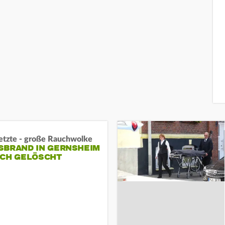
letzte - große Rauchwolke
BRAND IN GERNSHEIM E
CH GELÖSCHT