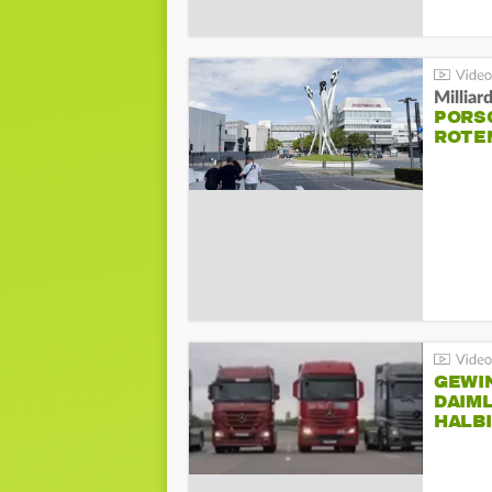
Millia
PORSC
ROTE
GEWI
DAIM
HALB