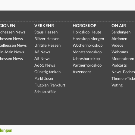
GIONEN
VERKEHR
HOROSKOP
ON AIR
dhessen News
Staus Hessen
Horoskop Heute
Sendungen
hessen News
Blitzer Hessen
Horoskop Morgen
Aktionen
telhessen News
Unfälle Hessen
Wochenhoroskop
Videos
in-Main News
A3 News
Monatshoroskop
Webcams
hessen News
A5 News
Jahreshoroskop
Moderatoren
A661 News
Partnerhoroskop
Podcasts
Günstig tanken
Aszendent
News-Podcas
Parkhäuser
Themen-Tick
Flugplan Frankfurt
Voting
Schulausfälle
llungen