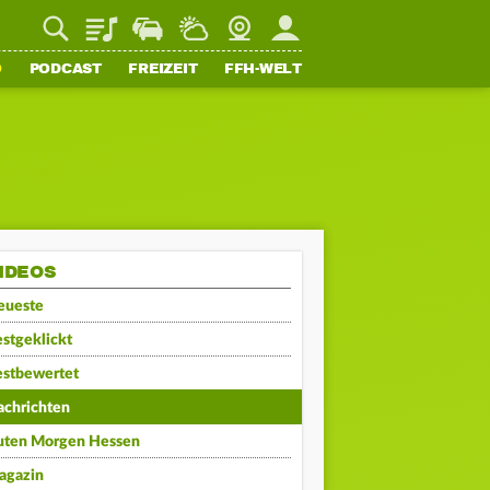
Playlist
Staupilot
Wetter
Webcam
Mein FFH
O
PODCAST
FREIZEIT
FFH-WELT
IDEOS
eueste
stgeklickt
estbewertet
achrichten
uten Morgen Hessen
agazin