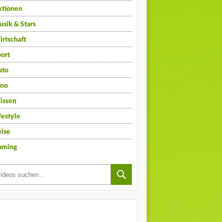
ktionen
sik & Stars
rtschaft
ort
uto
ino
issen
festyle
ise
aming