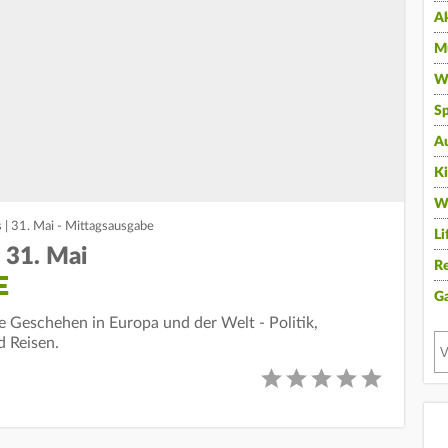
A
Mu
Wi
Sp
A
K
W
 | 31. Mai - Mittagsausgabe
Li
 31. Mai
Re
E
G
le Geschehen in Europa und der Welt - Politik,
d Reisen.