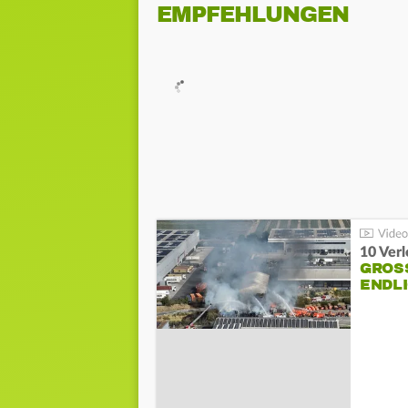
EMPFEHLUNGEN
10 Ver
GROSS
NDLI