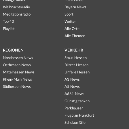
Lounge Radio
Fulda News
Weihnachtsradio
Bayern News
Meditationsradio
Sport
Top 40
Wetter
Playlist
Alle Orte
Alle Themen
REGIONEN
VERKEHR
Nordhessen News
Staus Hessen
Osthessen News
Blitzer Hessen
Mittelhessen News
Unfälle Hessen
Rhein-Main News
A3 News
Südhessen News
A5 News
A661 News
Günstig tanken
Parkhäuser
Flugplan Frankfurt
Schulausfälle