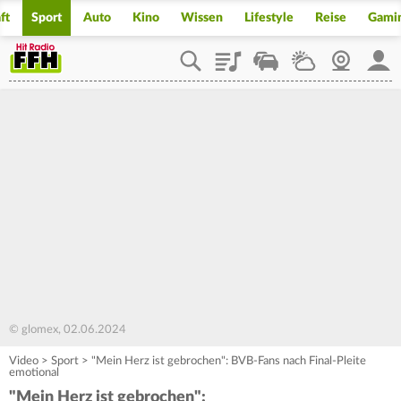
ft
Sport
Auto
Kino
Wissen
Lifestyle
Reise
Gami
Playlist
Staupilot
Wetter
Webcam
Mein
© glomex, 02.06.2024
Video
>
Sport
>
"Mein Herz ist gebrochen": BVB-Fans nach Final-Pleite
emotional
"Mein Herz ist gebrochen":