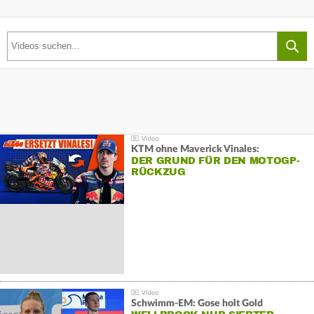
KTM ohne Maverick Vinales:
DER GRUND FÜR DEN MOTOGP-
RÜCKZUG
Schwimm-EM: Gose holt Gold