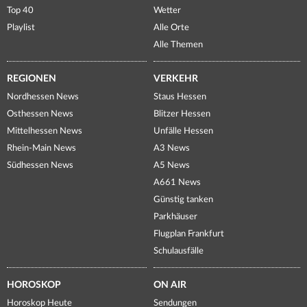
Top 40
Wetter
Playlist
Alle Orte
Alle Themen
REGIONEN
VERKEHR
Nordhessen News
Staus Hessen
Osthessen News
Blitzer Hessen
Mittelhessen News
Unfälle Hessen
Rhein-Main News
A3 News
Südhessen News
A5 News
A661 News
Günstig tanken
Parkhäuser
Flugplan Frankfurt
Schulausfälle
HOROSKOP
ON AIR
Horoskop Heute
Sendungen