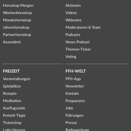
Horoskop Morgen
Aktionen
Wochenhoroskop
Videos
Monatshoroskop
Webcams
Jahreshoroskop
Moderatoren & Team
Partnerhoroskop
Podcasts
Aszendent
News-Podcast
Themen-Ticker
Voting
FREIZEIT
FFH-WELT
Veranstaltungen
FFH-App
Spielplätze
Newsletter
Rezepte
Kontakt
Meditation
Frequenzen
Ausflugsziele
Jobs
Freizeit-Tipps
Führungen
Ticketshop
Presse
Lotto Hessen
Radiowerbung