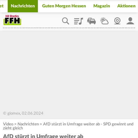
et
Nachrichten
Guten Morgen Hessen
Magazin
Aktionen
Playlist
Staupilot
Wetter
Webcam
Mein
© glomex, 02.06.2024
Video
>
Nachrichten
>
AfD stürzt in Umfrage weiter ab - SPD gewinnt und
zieht gleich
AfD stürzt in Umfrage weiter ab