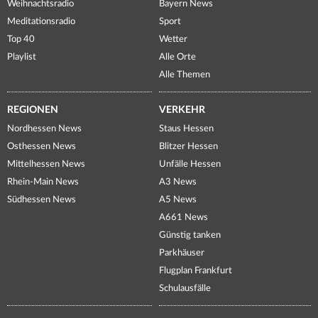
Weihnachtsradio
Bayern News
Meditationsradio
Sport
Top 40
Wetter
Playlist
Alle Orte
Alle Themen
REGIONEN
VERKEHR
Nordhessen News
Staus Hessen
Osthessen News
Blitzer Hessen
Mittelhessen News
Unfälle Hessen
Rhein-Main News
A3 News
Südhessen News
A5 News
A661 News
Günstig tanken
Parkhäuser
Flugplan Frankfurt
Schulausfälle