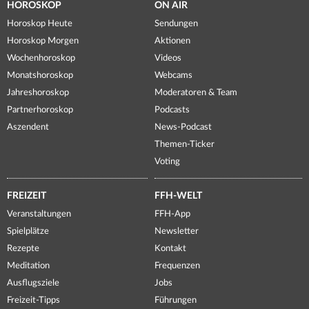
HOROSKOP
ON AIR
Horoskop Heute
Sendungen
Horoskop Morgen
Aktionen
Wochenhoroskop
Videos
Monatshoroskop
Webcams
Jahreshoroskop
Moderatoren & Team
Partnerhoroskop
Podcasts
Aszendent
News-Podcast
Themen-Ticker
Voting
FREIZEIT
FFH-WELT
Veranstaltungen
FFH-App
Spielplätze
Newsletter
Rezepte
Kontakt
Meditation
Frequenzen
Ausflugsziele
Jobs
Freizeit-Tipps
Führungen