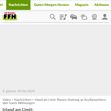
et
Nachrichten
Guten Morgen Hessen
Magazin
Aktionen
Playlist
Staupilot
Wetter
Webcam
Mein
© glomex, 04.06.2024
Video
>
Nachrichten
>
Irland am Limit: Riesen-Andrang an Asylbewerbern,
aber kaum Wohnungen
Irland am Limit: