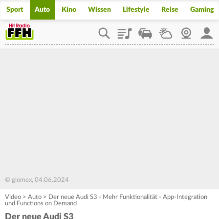
Sport
Auto
Kino
Wissen
Lifestyle
Reise
Gaming
Playlist
Staupilot
Wetter
Webcam
Mein
© glomex, 04.06.2024
Video
>
Auto
>
Der neue Audi S3 - Mehr Funktionalität - App-Integration
und Functions on Demand
Der neue Audi S3