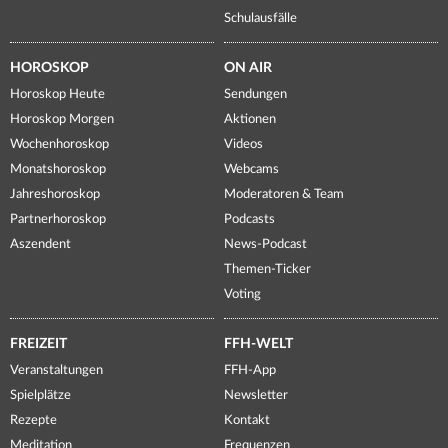
Schulausfälle
HOROSKOP
ON AIR
Horoskop Heute
Sendungen
Horoskop Morgen
Aktionen
Wochenhoroskop
Videos
Monatshoroskop
Webcams
Jahreshoroskop
Moderatoren & Team
Partnerhoroskop
Podcasts
Aszendent
News-Podcast
Themen-Ticker
Voting
FREIZEIT
FFH-WELT
Veranstaltungen
FFH-App
Spielplätze
Newsletter
Rezepte
Kontakt
Meditation
Frequenzen