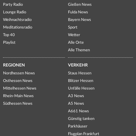
Party Radio
Gießen News
Lounge Radio
Fulda News
Weihnachtsradio
Bayern News
Meditationsradio
Sport
Top 40
Wetter
Playlist
Alle Orte
Alle Themen
REGIONEN
VERKEHR
Nordhessen News
Staus Hessen
Osthessen News
Blitzer Hessen
Mittelhessen News
Unfälle Hessen
Rhein-Main News
A3 News
Südhessen News
A5 News
A661 News
Günstig tanken
Parkhäuser
Flugplan Frankfurt