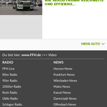
WIE AERODYNAMIK REICHWEITE
UND EFFIZIENZ…
MEHR AUTO
Du bist hier:
www.FFH.de
>>>
Video
RADIO
NEWS
FFH Live
Hessen News
80er Radio
Frankfurt News
90er Radio
Wiesbaden News
2000er Radio
Mainz News
Rock Radio
Kassel News
Oldie Radio
Darmstadt News
Schlager Radio
Offenbach News