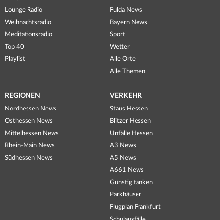
Lounge Radio
Fulda News
Weihnachtsradio
Bayern News
Meditationsradio
Sport
Top 40
Wetter
Playlist
Alle Orte
Alle Themen
REGIONEN
VERKEHR
Nordhessen News
Staus Hessen
Osthessen News
Blitzer Hessen
Mittelhessen News
Unfälle Hessen
Rhein-Main News
A3 News
Südhessen News
A5 News
A661 News
Günstig tanken
Parkhäuser
Flugplan Frankfurt
Schulausfälle