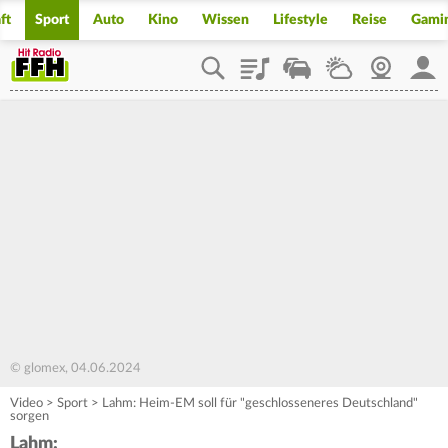
ft
Sport
Auto
Kino
Wissen
Lifestyle
Reise
Gami
Playlist
Staupilot
Wetter
Webcam
Mein
© glomex, 04.06.2024
Video
>
Sport
>
Lahm: Heim-EM soll für "geschlosseneres Deutschland"
sorgen
Lahm: