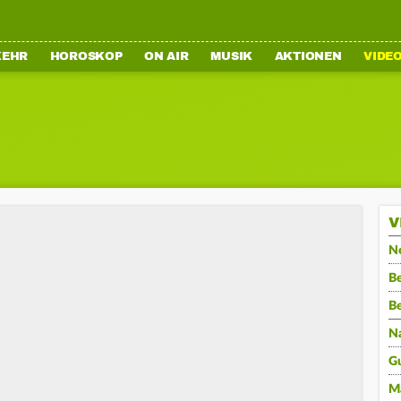
KEHR
HOROSKOP
ON AIR
MUSIK
AKTIONEN
VIDE
V
N
Be
B
N
G
M