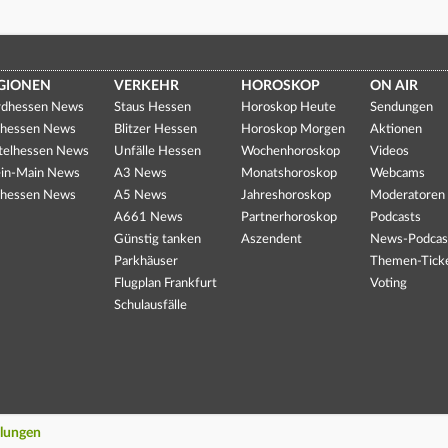
GIONEN
VERKEHR
HOROSKOP
ON AIR
dhessen News
Staus Hessen
Horoskop Heute
Sendungen
hessen News
Blitzer Hessen
Horoskop Morgen
Aktionen
telhessen News
Unfälle Hessen
Wochenhoroskop
Videos
in-Main News
A3 News
Monatshoroskop
Webcams
hessen News
A5 News
Jahreshoroskop
Moderatoren
A661 News
Partnerhoroskop
Podcasts
Günstig tanken
Aszendent
News-Podcas
Parkhäuser
Themen-Tick
Flugplan Frankfurt
Voting
Schulausfälle
llungen