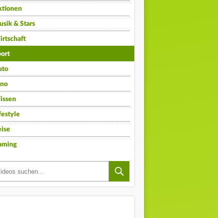
ktionen
sik & Stars
rtschaft
ort
uto
ino
issen
festyle
ise
aming