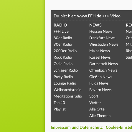
Du bist hier:
www.FFH.de
>>>
Video
RADIO
NEWS
RE
FFH Live
Hessen News
Nor
80er Radio
Frankfurt News
Ost
90er Radio
Wiesbaden News
Mit
2000er Radio
Mainz News
Rhe
Rock Radio
Kassel News
Süd
Oldie Radio
Darmstadt News
Schlager Radio
Offenbach News
Party Radio
Gießen News
Lounge Radio
Fulda News
Weihnachtsradio
Bayern News
Meditationsradio
Sport
Top 40
Wetter
Playlist
Alle Orte
Alle Themen
Impressum und Datenschutz
Cookie-Einste