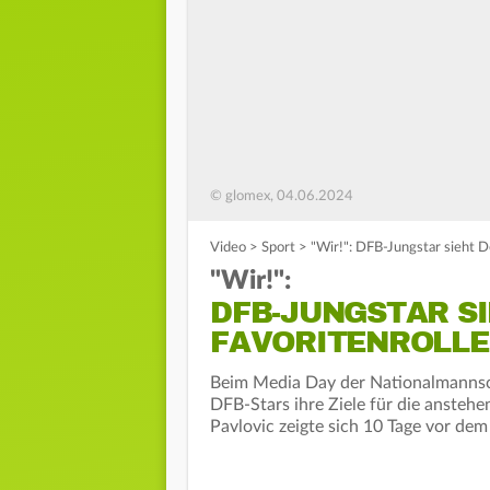
© glomex, 04.06.2024
Video
>
Sport
>
"Wir!": DFB-Jungstar sieht D
"Wir!":
DFB-JUNGSTAR S
FAVORITENROLLE
Beim Media Day der Nationalmannsc
DFB-Stars ihre Ziele für die ansteh
Pavlovic zeigte sich 10 Tage vor dem