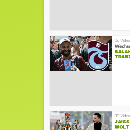
Wechsel
SALA
TRAB
JAIS
WOLT