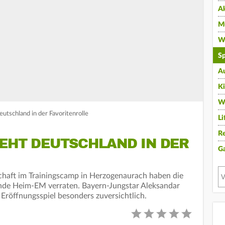
A
Mu
Wi
Sp
A
K
W
eutschland in der Favoritenrolle
Li
Re
IEHT DEUTSCHLAND IN DER
G
haft im Trainingscamp in Herzogenaurach haben die
ende Heim-EM verraten. Bayern-Jungstar Aleksandar
 Eröffnungsspiel besonders zuversichtlich.