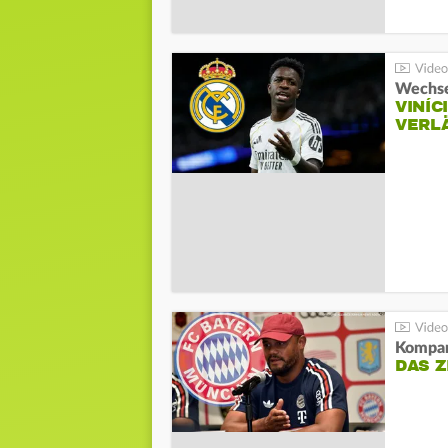
Wechse
VINÍC
VERL
Kompa
DAS Z