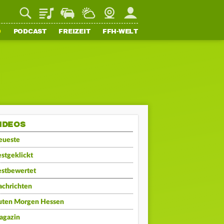
Playlist
Staupilot
Wetter
Webcam
Mein FFH
O
PODCAST
FREIZEIT
FFH-WELT
IDEOS
eueste
stgeklickt
estbewertet
achrichten
uten Morgen Hessen
agazin