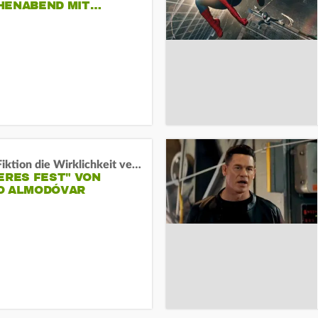
HENABEND MIT…
Wenn Fiktion die Wirklichkeit verschiebt:
ERES FEST" VON
O ALMODÓVAR