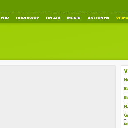
KEHR
HOROSKOP
ON AIR
MUSIK
AKTIONEN
VIDE
V
N
Be
B
N
G
M