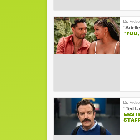
"YOU,
"Ted La
ERST
STAF