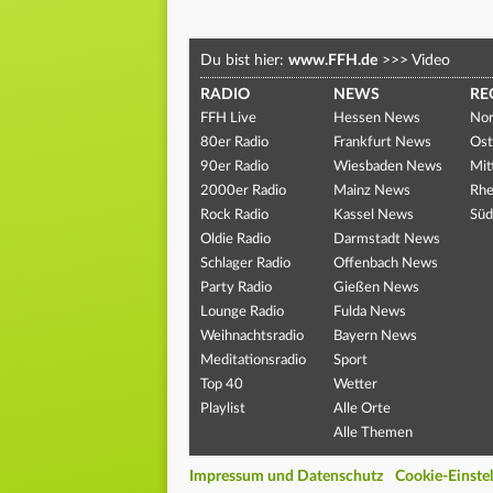
Du bist hier:
www.FFH.de
>>>
Video
RADIO
NEWS
RE
FFH Live
Hessen News
Nor
80er Radio
Frankfurt News
Ost
90er Radio
Wiesbaden News
Mit
2000er Radio
Mainz News
Rhe
Rock Radio
Kassel News
Süd
Oldie Radio
Darmstadt News
Schlager Radio
Offenbach News
Party Radio
Gießen News
Lounge Radio
Fulda News
Weihnachtsradio
Bayern News
Meditationsradio
Sport
Top 40
Wetter
Playlist
Alle Orte
Alle Themen
Impressum und Datenschutz
Cookie-Einste