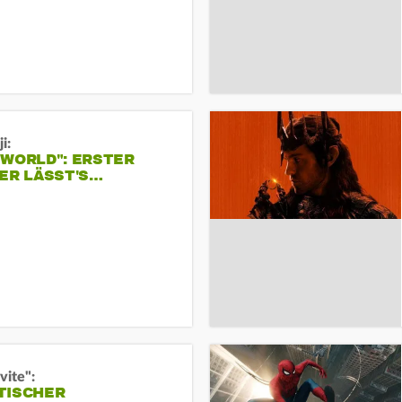
i:
 WORLD": ERSTER
ER LÄSST'S…
vite":
TISCHER