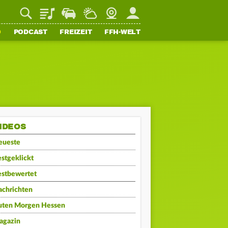
Playlist
Staupilot
Wetter
Webcam
Mein FFH
O
PODCAST
FREIZEIT
FFH-WELT
IDEOS
eueste
stgeklickt
estbewertet
achrichten
uten Morgen Hessen
agazin