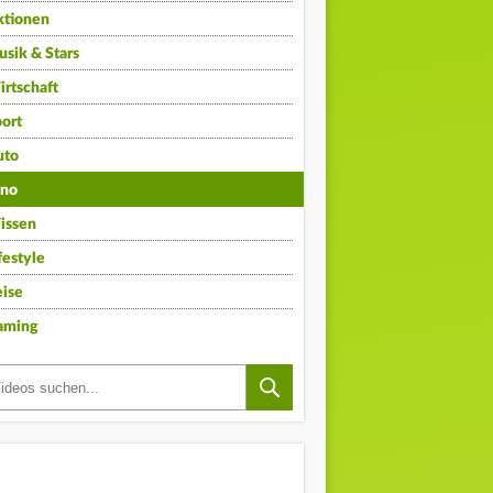
ktionen
sik & Stars
rtschaft
ort
uto
ino
issen
festyle
ise
aming