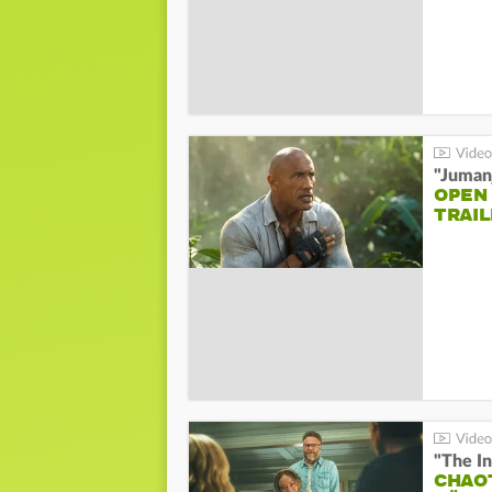
"Jumanj
OPEN
TRAIL
"The In
CHAO