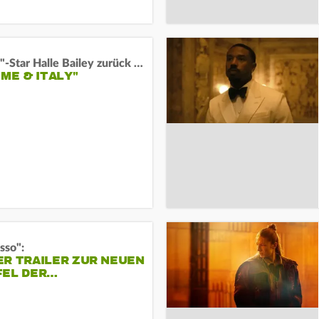
"Arielle"-Star Halle Bailey zurück auf der Leinwand:
 ME & ITALY"
sso":
ER TRAILER ZUR NEUEN
FEL DER…