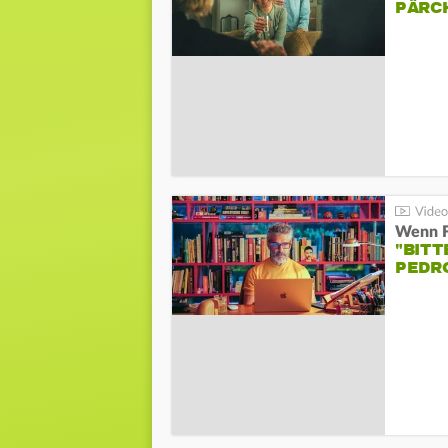
PÄRC
"BITT
PEDR