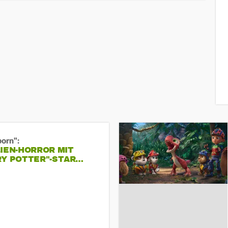
born":
IEN-HORROR MIT
RY POTTER"-STAR…