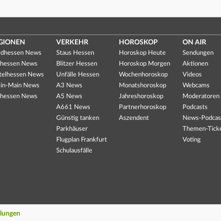
GIONEN
VERKEHR
HOROSKOP
ON AIR
dhessen News
Staus Hessen
Horoskop Heute
Sendungen
hessen News
Blitzer Hessen
Horoskop Morgen
Aktionen
telhessen News
Unfälle Hessen
Wochenhoroskop
Videos
in-Main News
A3 News
Monatshoroskop
Webcams
hessen News
A5 News
Jahreshoroskop
Moderatoren
A661 News
Partnerhoroskop
Podcasts
Günstig tanken
Aszendent
News-Podcas
Parkhäuser
Themen-Tick
Flugplan Frankfurt
Voting
Schulausfälle
llungen