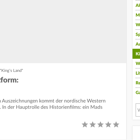
A
Mu
Wi
Sp
A
K
W
"King's Land"
Li
tform:
Re
G
hen Auszeichnungen kommt der nordische Western
. In der Hauptrolle des Historienfilms: ein Mads