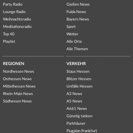
Party Radio
Gießen News
Lounge Radio
Fulda News
Weihnachtsradio
Bayern News
Meditationsradio
Sport
Top 40
Wetter
Playlist
Alle Orte
Alle Themen
REGIONEN
VERKEHR
Nordhessen News
Staus Hessen
Osthessen News
Blitzer Hessen
Mittelhessen News
Unfälle Hessen
Rhein-Main News
A3 News
Südhessen News
A5 News
A661 News
Günstig tanken
Parkhäuser
Flugplan Frankfurt