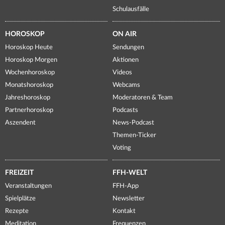
Schulausfälle
HOROSKOP
ON AIR
Horoskop Heute
Sendungen
Horoskop Morgen
Aktionen
Wochenhoroskop
Videos
Monatshoroskop
Webcams
Jahreshoroskop
Moderatoren & Team
Partnerhoroskop
Podcasts
Aszendent
News-Podcast
Themen-Ticker
Voting
FREIZEIT
FFH-WELT
Veranstaltungen
FFH-App
Spielplätze
Newsletter
Rezepte
Kontakt
Meditation
Frequenzen