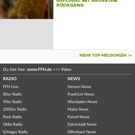
GEFLÜGEL MIT GRÖSSTEM R
ÜCKGANG
MEHR TOP-MELDUNGEN
Du bist hier:
www.FFH.de
>>>
Video
RADIO
NEWS
FFH Live
Hessen News
80er Radio
Frankfurt News
90er Radio
Wiesbaden News
2000er Radio
Mainz News
Rock Radio
Kassel News
Oldie Radio
Darmstadt News
Schlager Radio
Offenbach News