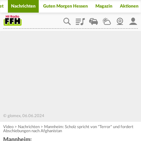
et
Nachrichten
Guten Morgen Hessen
Magazin
Aktionen
Playlist
Staupilot
Wetter
Webcam
Mein
© glomex, 06.06.2024
Video
>
Nachrichten
>
Mannheim: Scholz spricht von "Terror" und fordert
Abschiebungen nach Afghanistan
Mannheim: