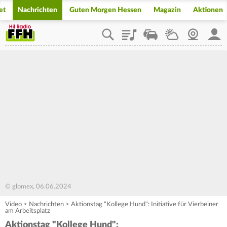
et
Nachrichten
Guten Morgen Hessen
Magazin
Aktionen
Playlist
Staupilot
Wetter
Webcam
Mein
© glomex, 06.06.2024
Video
>
Nachrichten
>
Aktionstag "Kollege Hund": Initiative für Vierbeiner
am Arbeitsplatz
Aktionstag "Kollege Hund":