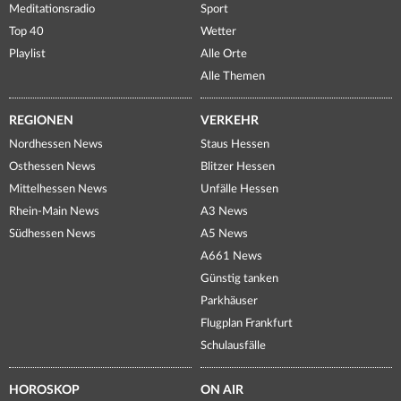
Meditationsradio
Sport
Top 40
Wetter
Playlist
Alle Orte
Alle Themen
REGIONEN
VERKEHR
Nordhessen News
Staus Hessen
Osthessen News
Blitzer Hessen
Mittelhessen News
Unfälle Hessen
Rhein-Main News
A3 News
Südhessen News
A5 News
A661 News
Günstig tanken
Parkhäuser
Flugplan Frankfurt
Schulausfälle
HOROSKOP
ON AIR