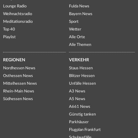
Lounge Radio
Fulda News
Weihnachtsradio
Bayern News
Meditationsradio
Sport
Top 40
Wetter
Playlist
Alle Orte
Alle Themen
REGIONEN
VERKEHR
Nordhessen News
Staus Hessen
Osthessen News
Blitzer Hessen
Mittelhessen News
Unfälle Hessen
Rhein-Main News
A3 News
Südhessen News
A5 News
A661 News
Günstig tanken
Parkhäuser
Flugplan Frankfurt
Schulausfälle