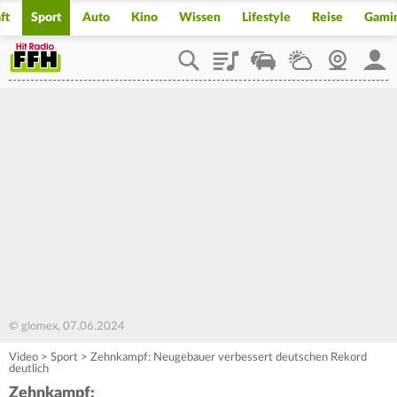
ft
Sport
Auto
Kino
Wissen
Lifestyle
Reise
Gami
Playlist
Staupilot
Wetter
Webcam
Mein
© glomex, 07.06.2024
Video
>
Sport
>
Zehnkampf: Neugebauer verbessert deutschen Rekord
deutlich
Zehnkampf: