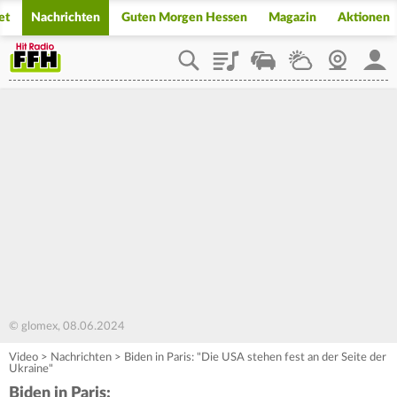
et
Nachrichten
Guten Morgen Hessen
Magazin
Aktionen
Playlist
Staupilot
Wetter
Webcam
Mein
© glomex, 08.06.2024
Video
>
Nachrichten
>
Biden in Paris: "Die USA stehen fest an der Seite der
Ukraine"
Biden in Paris: