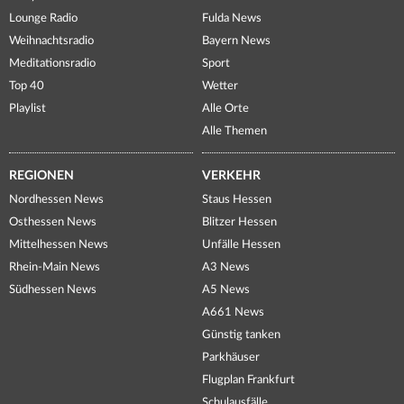
Lounge Radio
Fulda News
Weihnachtsradio
Bayern News
Meditationsradio
Sport
Top 40
Wetter
Playlist
Alle Orte
Alle Themen
REGIONEN
VERKEHR
Nordhessen News
Staus Hessen
Osthessen News
Blitzer Hessen
Mittelhessen News
Unfälle Hessen
Rhein-Main News
A3 News
Südhessen News
A5 News
A661 News
Günstig tanken
Parkhäuser
Flugplan Frankfurt
Schulausfälle