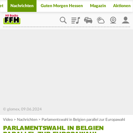
et
Nachrichten
Guten Morgen Hessen
Magazin
Aktionen
Playlist
Staupilot
Wetter
Webcam
Mein
© glomex, 09.06.2024
Video
>
Nachrichten
>
Parlamentswahl in Belgien parallel zur Europawahl
PARLAMENTSWAHL IN BELGIEN