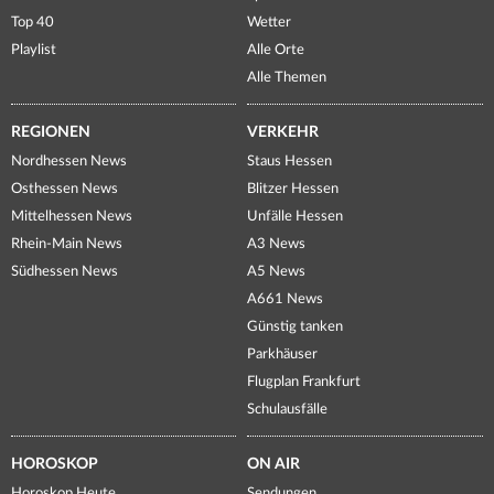
Top 40
Wetter
Playlist
Alle Orte
Alle Themen
REGIONEN
VERKEHR
Nordhessen News
Staus Hessen
Osthessen News
Blitzer Hessen
Mittelhessen News
Unfälle Hessen
Rhein-Main News
A3 News
Südhessen News
A5 News
A661 News
Günstig tanken
Parkhäuser
Flugplan Frankfurt
Schulausfälle
HOROSKOP
ON AIR
Horoskop Heute
Sendungen