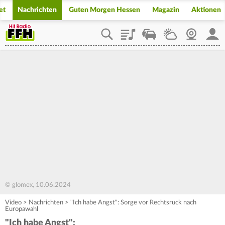
et
Nachrichten
Guten Morgen Hessen
Magazin
Aktionen
Playlist
Staupilot
Wetter
Webcam
Mein
© glomex, 10.06.2024
Video
>
Nachrichten
>
"Ich habe Angst": Sorge vor Rechtsruck nach
Europawahl
"Ich habe Angst":