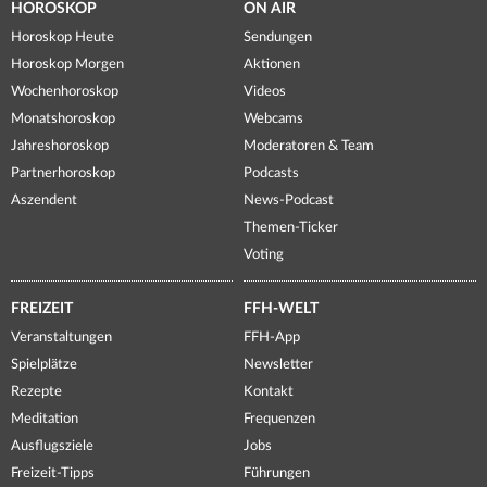
HOROSKOP
ON AIR
Horoskop Heute
Sendungen
Horoskop Morgen
Aktionen
Wochenhoroskop
Videos
Monatshoroskop
Webcams
Jahreshoroskop
Moderatoren & Team
Partnerhoroskop
Podcasts
Aszendent
News-Podcast
Themen-Ticker
Voting
FREIZEIT
FFH-WELT
Veranstaltungen
FFH-App
Spielplätze
Newsletter
Rezepte
Kontakt
Meditation
Frequenzen
Ausflugsziele
Jobs
Freizeit-Tipps
Führungen