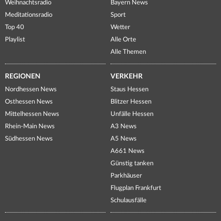
Weihnachtsradio
Bayern News
Meditationsradio
Sport
Top 40
Wetter
Playlist
Alle Orte
Alle Themen
REGIONEN
VERKEHR
Nordhessen News
Staus Hessen
Osthessen News
Blitzer Hessen
Mittelhessen News
Unfälle Hessen
Rhein-Main News
A3 News
Südhessen News
A5 News
A661 News
Günstig tanken
Parkhäuser
Flugplan Frankfurt
Schulausfälle