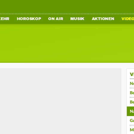
KEHR
HOROSKOP
ON AIR
MUSIK
AKTIONEN
VIDE
V
N
Be
B
N
G
M