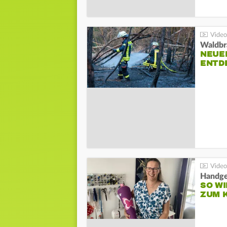
Waldbr
NEUE
ENTD
Handge
SO WI
ZUM 