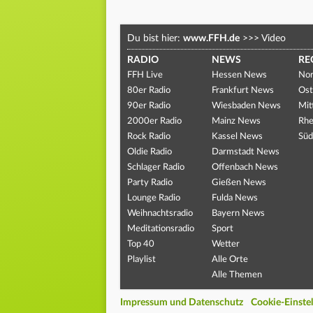
Du bist hier:
www.FFH.de
>>>
Video
RADIO
NEWS
RE
FFH Live
Hessen News
Nor
80er Radio
Frankfurt News
Ost
90er Radio
Wiesbaden News
Mit
2000er Radio
Mainz News
Rhe
Rock Radio
Kassel News
Süd
Oldie Radio
Darmstadt News
Schlager Radio
Offenbach News
Party Radio
Gießen News
Lounge Radio
Fulda News
Weihnachtsradio
Bayern News
Meditationsradio
Sport
Top 40
Wetter
Playlist
Alle Orte
Alle Themen
Impressum und Datenschutz
Cookie-Einste