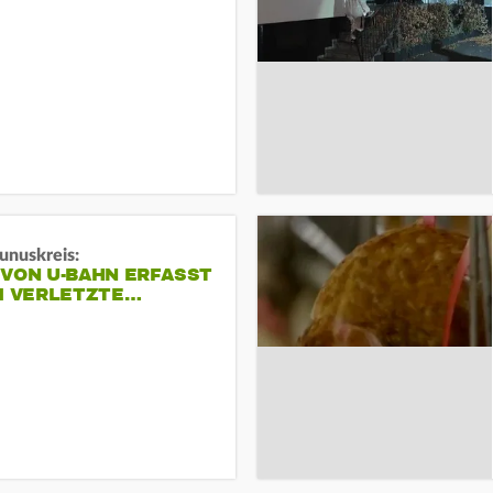
unuskreis:
 VON U-BAHN ERFASST
EI VERLETZTE…