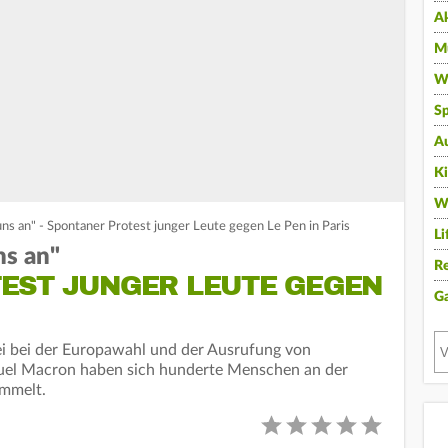
A
Mu
Wi
Sp
A
K
W
uns an" - Spontaner Protest junger Leute gegen Le Pen in Paris
Li
ns an"
Re
EST JUNGER LEUTE GEGEN
G
i bei der Europawahl und der Ausrufung von
el Macron haben sich hunderte Menschen an der
ammelt.