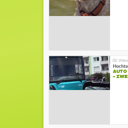
Hochta
AUTO
– ZW