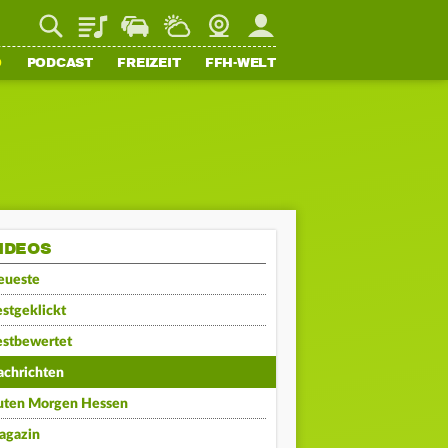
Playlist
Staupilot
Wetter
Webcam
Mein FFH
O
PODCAST
FREIZEIT
FFH-WELT
IDEOS
eueste
stgeklickt
estbewertet
achrichten
uten Morgen Hessen
agazin