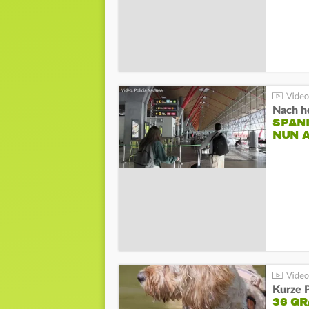
Nach he
SPAN
NUN 
Kurze P
36 G