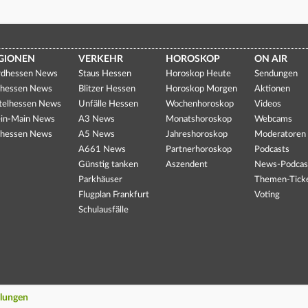
GIONEN
VERKEHR
HOROSKOP
ON AIR
dhessen News
Staus Hessen
Horoskop Heute
Sendungen
hessen News
Blitzer Hessen
Horoskop Morgen
Aktionen
telhessen News
Unfälle Hessen
Wochenhoroskop
Videos
in-Main News
A3 News
Monatshoroskop
Webcams
hessen News
A5 News
Jahreshoroskop
Moderatoren
A661 News
Partnerhoroskop
Podcasts
Günstig tanken
Aszendent
News-Podcas
Parkhäuser
Themen-Tick
Flugplan Frankfurt
Voting
Schulausfälle
llungen