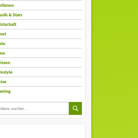
ktionen
sik & Stars
rtschaft
ort
uto
ino
issen
festyle
ise
aming