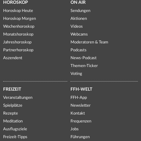
HOROSKOP
ON AIR
Horoskop Heute
Sendungen
Horoskop Morgen
Aktionen
Wochenhoroskop
Videos
Monatshoroskop
Webcams
Jahreshoroskop
Moderatoren & Team
Partnerhoroskop
Podcasts
Aszendent
News-Podcast
Themen-Ticker
Voting
FREIZEIT
FFH-WELT
Veranstaltungen
FFH-App
Spielplätze
Newsletter
Rezepte
Kontakt
Meditation
Frequenzen
Ausflugsziele
Jobs
Freizeit-Tipps
Führungen