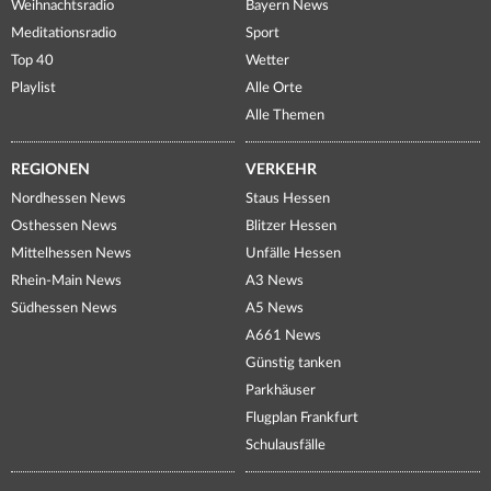
Weihnachtsradio
Bayern News
Meditationsradio
Sport
Top 40
Wetter
Playlist
Alle Orte
Alle Themen
REGIONEN
VERKEHR
Nordhessen News
Staus Hessen
Osthessen News
Blitzer Hessen
Mittelhessen News
Unfälle Hessen
Rhein-Main News
A3 News
Südhessen News
A5 News
A661 News
Günstig tanken
Parkhäuser
Flugplan Frankfurt
Schulausfälle