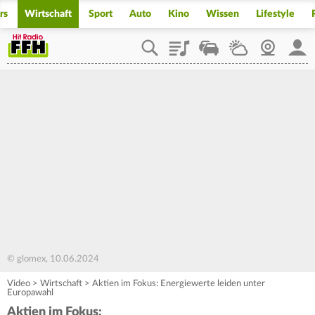
rs
Wirtschaft
Sport
Auto
Kino
Wissen
Lifestyle
Playlist
Staupilot
Wetter
Webcam
Mein
© glomex, 10.06.2024
Video
>
Wirtschaft
>
Aktien im Fokus: Energiewerte leiden unter
Europawahl
Aktien im Fokus: