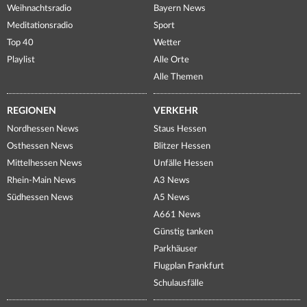
Weihnachtsradio
Bayern News
Meditationsradio
Sport
Top 40
Wetter
Playlist
Alle Orte
Alle Themen
REGIONEN
VERKEHR
Nordhessen News
Staus Hessen
Osthessen News
Blitzer Hessen
Mittelhessen News
Unfälle Hessen
Rhein-Main News
A3 News
Südhessen News
A5 News
A661 News
Günstig tanken
Parkhäuser
Flugplan Frankfurt
Schulausfälle