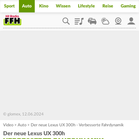
Sport
Auto
Kino
Wissen
Lifestyle
Reise
Gaming
Playlist
Staupilot
Wetter
Webcam
Mein
© glomex, 12.06.2024
Video
>
Auto
>
Der neue Lexus UX 300h - Verbesserte Fahrdynamik
Der neue Lexus UX 300h