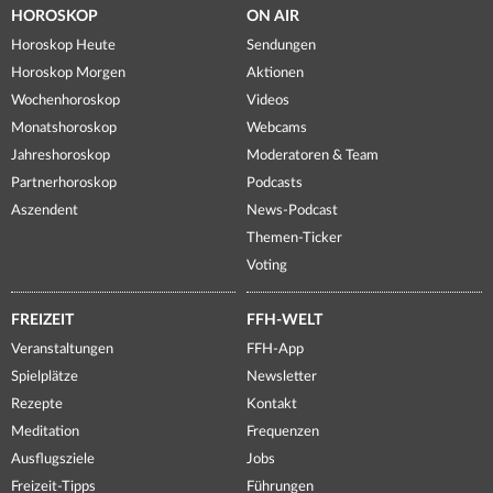
HOROSKOP
ON AIR
Horoskop Heute
Sendungen
Horoskop Morgen
Aktionen
Wochenhoroskop
Videos
Monatshoroskop
Webcams
Jahreshoroskop
Moderatoren & Team
Partnerhoroskop
Podcasts
Aszendent
News-Podcast
Themen-Ticker
Voting
FREIZEIT
FFH-WELT
Veranstaltungen
FFH-App
Spielplätze
Newsletter
Rezepte
Kontakt
Meditation
Frequenzen
Ausflugsziele
Jobs
Freizeit-Tipps
Führungen