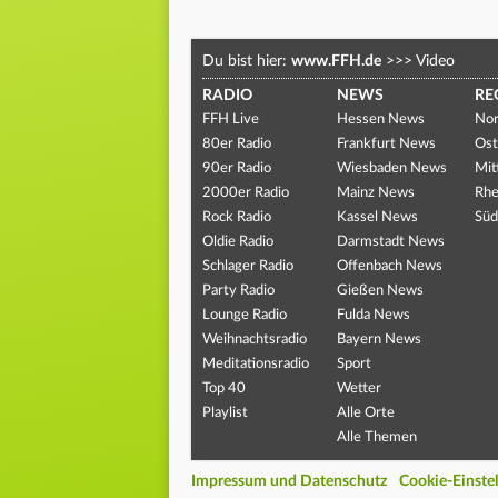
Du bist hier:
www.FFH.de
>>>
Video
RADIO
NEWS
RE
FFH Live
Hessen News
Nor
80er Radio
Frankfurt News
Ost
90er Radio
Wiesbaden News
Mit
2000er Radio
Mainz News
Rhe
Rock Radio
Kassel News
Süd
Oldie Radio
Darmstadt News
Schlager Radio
Offenbach News
Party Radio
Gießen News
Lounge Radio
Fulda News
Weihnachtsradio
Bayern News
Meditationsradio
Sport
Top 40
Wetter
Playlist
Alle Orte
Alle Themen
Impressum und Datenschutz
Cookie-Einste