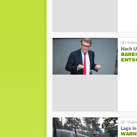
Nach Un
BAREI
NTSC
WARN