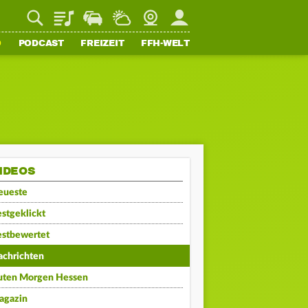
Playlist
Staupilot
Wetter
Webcam
Mein FFH
O
PODCAST
FREIZEIT
FFH-WELT
IDEOS
eueste
stgeklickt
estbewertet
achrichten
uten Morgen Hessen
agazin