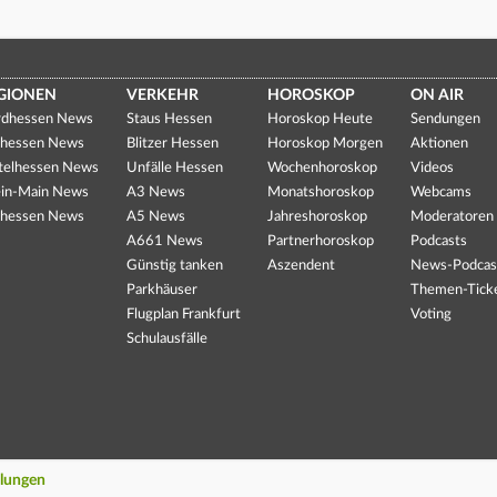
GIONEN
VERKEHR
HOROSKOP
ON AIR
dhessen News
Staus Hessen
Horoskop Heute
Sendungen
hessen News
Blitzer Hessen
Horoskop Morgen
Aktionen
telhessen News
Unfälle Hessen
Wochenhoroskop
Videos
in-Main News
A3 News
Monatshoroskop
Webcams
hessen News
A5 News
Jahreshoroskop
Moderatoren
A661 News
Partnerhoroskop
Podcasts
Günstig tanken
Aszendent
News-Podcas
Parkhäuser
Themen-Tick
Flugplan Frankfurt
Voting
Schulausfälle
llungen