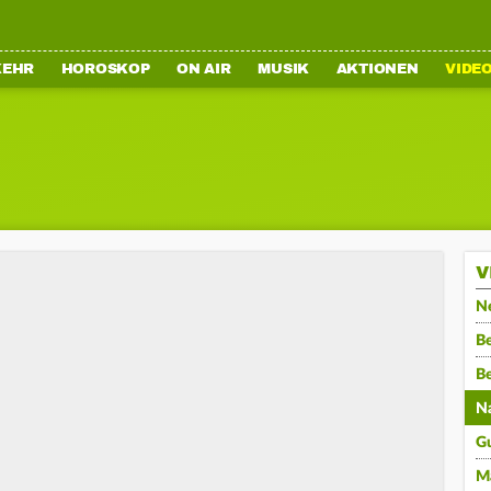
KEHR
HOROSKOP
ON AIR
MUSIK
AKTIONEN
VIDE
V
N
Be
B
N
G
M