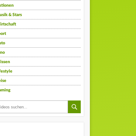
ktionen
sik & Stars
rtschaft
ort
uto
ino
issen
festyle
ise
aming