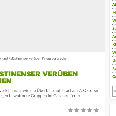
A
Mu
Wi
Sp
A
K
W
l und Palästinenser verüben Kriegsverbrechen
Li
Re
ÄSTINENSER VERÜBEN
G
HEN
ifel daran, wie die Überfälle auf Israel am 7. Oktober
 gegen bewaffnete Gruppen im Gazastreifen zu