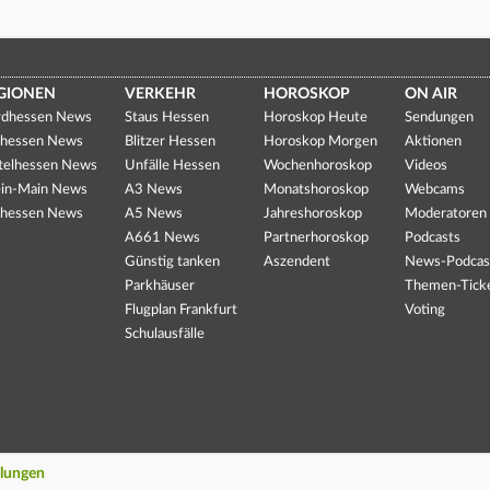
GIONEN
VERKEHR
HOROSKOP
ON AIR
dhessen News
Staus Hessen
Horoskop Heute
Sendungen
hessen News
Blitzer Hessen
Horoskop Morgen
Aktionen
telhessen News
Unfälle Hessen
Wochenhoroskop
Videos
in-Main News
A3 News
Monatshoroskop
Webcams
hessen News
A5 News
Jahreshoroskop
Moderatoren
A661 News
Partnerhoroskop
Podcasts
Günstig tanken
Aszendent
News-Podcas
Parkhäuser
Themen-Tick
Flugplan Frankfurt
Voting
Schulausfälle
llungen