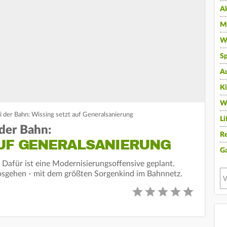
A
Mu
Wi
Sp
A
K
W
i der Bahn: Wissing setzt auf Generalsanierung
Li
 der Bahn:
Re
AUF GENERALSANIERUNG
G
 Dafür ist eine Modernisierungsoffensive geplant.
losgehen - mit dem größten Sorgenkind im Bahnnetz.