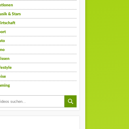
ktionen
sik & Stars
rtschaft
ort
uto
ino
issen
festyle
ise
aming