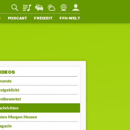
Playlist
Staupilot
Wetter
Webcam
Mein FFH
O
PODCAST
FREIZEIT
FFH-WELT
IDEOS
eueste
stgeklickt
estbewertet
achrichten
uten Morgen Hessen
agazin