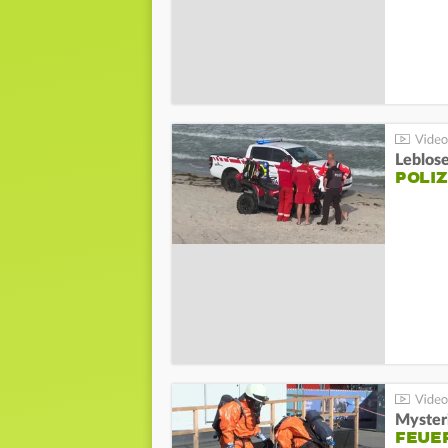
Leblos
POLIZ
Mysteri
FEUE