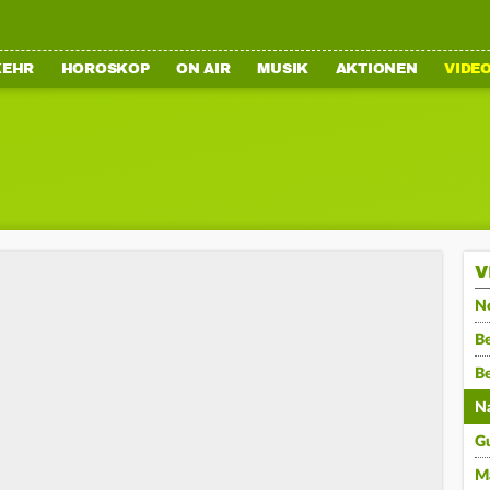
KEHR
HOROSKOP
ON AIR
MUSIK
AKTIONEN
VIDE
V
N
Be
B
N
G
M