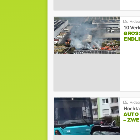
10 Ver
GROSS
NDLI
Hochta
AUTO
– ZW