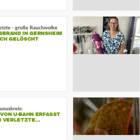
letzte - große Rauchwolke
BRAND IN GERNSHEIM E
CH GELÖSCHT
unuskreis:
 VON U-BAHN ERFASST
EI VERLETZTE…