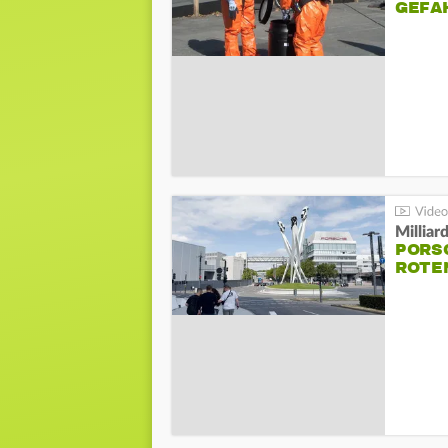
GEFA
Millia
PORSC
ROTE