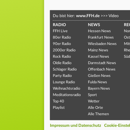
Du bist hier:
www.FFH.de
>>>
Video
RADIO
NEWS
RE
FFH Live
Hessen News
Nor
80er Radio
Frankfurt News
Ost
90er Radio
Wiesbaden News
Mit
2000er Radio
Mainz News
Rhe
Rock Radio
Kassel News
Süd
Oldie Radio
Darmstadt News
Schlager Radio
Offenbach News
Party Radio
Gießen News
Lounge Radio
Fulda News
Weihnachtsradio
Bayern News
Meditationsradio
Sport
Top 40
Wetter
Playlist
Alle Orte
Alle Themen
Impressum und Datenschutz
Cookie-Einste