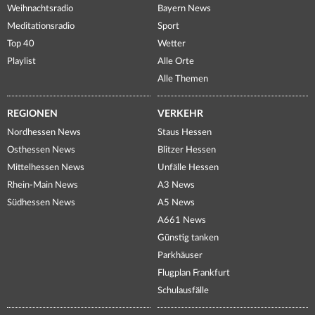
Weihnachtsradio
Bayern News
Meditationsradio
Sport
Top 40
Wetter
Playlist
Alle Orte
Alle Themen
REGIONEN
VERKEHR
Nordhessen News
Staus Hessen
Osthessen News
Blitzer Hessen
Mittelhessen News
Unfälle Hessen
Rhein-Main News
A3 News
Südhessen News
A5 News
A661 News
Günstig tanken
Parkhäuser
Flugplan Frankfurt
Schulausfälle