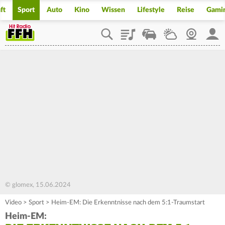
ft
Sport
Auto
Kino
Wissen
Lifestyle
Reise
Gami
Playlist
Staupilot
Wetter
Webcam
Mein
© glomex, 15.06.2024
Video
>
Sport
>
Heim-EM: Die Erkenntnisse nach dem 5:1-Traumstart
Heim-EM: