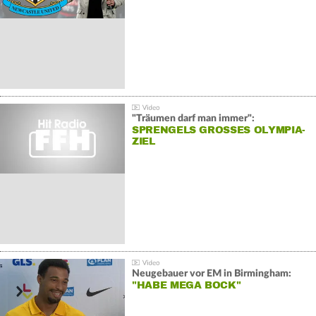
"Träumen darf man immer":
SPRENGELS GROSSES OLYMPIA-Z
IEL
Neugebauer vor EM in Birmingham:
"HABE MEGA BOCK"