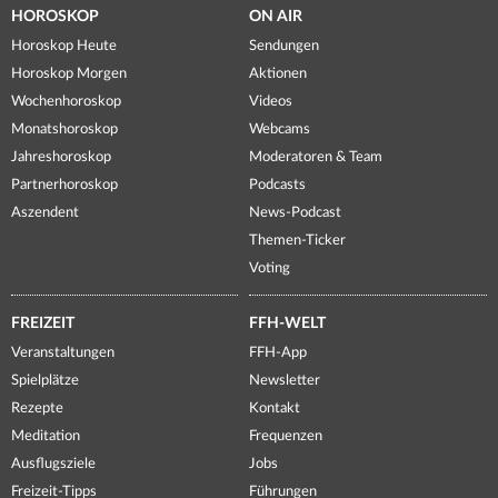
HOROSKOP
ON AIR
Horoskop Heute
Sendungen
Horoskop Morgen
Aktionen
Wochenhoroskop
Videos
Monatshoroskop
Webcams
Jahreshoroskop
Moderatoren & Team
Partnerhoroskop
Podcasts
Aszendent
News-Podcast
Themen-Ticker
Voting
FREIZEIT
FFH-WELT
Veranstaltungen
FFH-App
Spielplätze
Newsletter
Rezepte
Kontakt
Meditation
Frequenzen
Ausflugsziele
Jobs
Freizeit-Tipps
Führungen