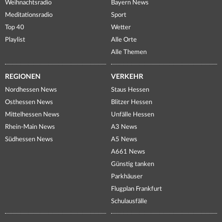
Weihnachtsradio
Bayern News
Meditationsradio
Sport
Top 40
Wetter
Playlist
Alle Orte
Alle Themen
REGIONEN
VERKEHR
Nordhessen News
Staus Hessen
Osthessen News
Blitzer Hessen
Mittelhessen News
Unfälle Hessen
Rhein-Main News
A3 News
Südhessen News
A5 News
A661 News
Günstig tanken
Parkhäuser
Flugplan Frankfurt
Schulausfälle