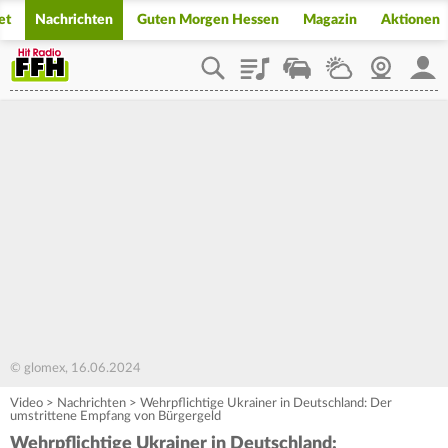
et
Nachrichten
Guten Morgen Hessen
Magazin
Aktionen
Playlist
Staupilot
Wetter
Webcam
Mein
© glomex, 16.06.2024
Video
>
Nachrichten
>
Wehrpflichtige Ukrainer in Deutschland: Der
umstrittene Empfang von Bürgergeld
Wehrpflichtige Ukrainer in Deutschland: