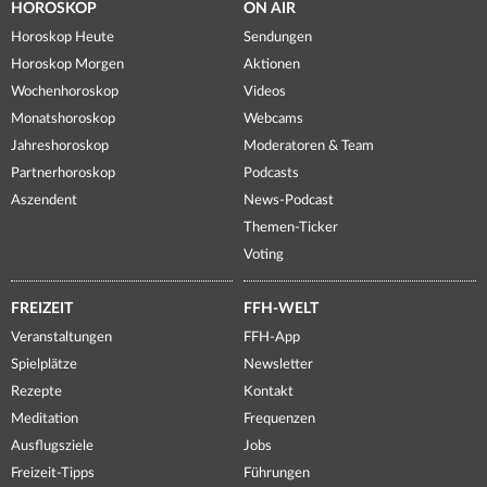
HOROSKOP
ON AIR
Horoskop Heute
Sendungen
Horoskop Morgen
Aktionen
Wochenhoroskop
Videos
Monatshoroskop
Webcams
Jahreshoroskop
Moderatoren & Team
Partnerhoroskop
Podcasts
Aszendent
News-Podcast
Themen-Ticker
Voting
FREIZEIT
FFH-WELT
Veranstaltungen
FFH-App
Spielplätze
Newsletter
Rezepte
Kontakt
Meditation
Frequenzen
Ausflugsziele
Jobs
Freizeit-Tipps
Führungen