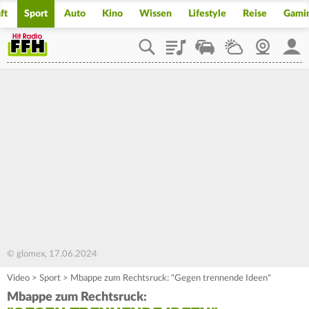
ft
Sport
Auto
Kino
Wissen
Lifestyle
Reise
Gami
Playlist
Staupilot
Wetter
Webcam
Mein
© glomex, 17.06.2024
Video
>
Sport
>
Mbappe zum Rechtsruck: "Gegen trennende Ideen"
Mbappe zum Rechtsruck: