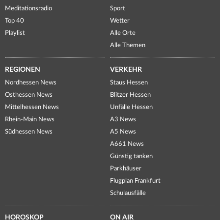
Meditationsradio
Sport
Top 40
Wetter
Playlist
Alle Orte
Alle Themen
REGIONEN
VERKEHR
Nordhessen News
Staus Hessen
Osthessen News
Blitzer Hessen
Mittelhessen News
Unfälle Hessen
Rhein-Main News
A3 News
Südhessen News
A5 News
A661 News
Günstig tanken
Parkhäuser
Flugplan Frankfurt
Schulausfälle
HOROSKOP
ON AIR