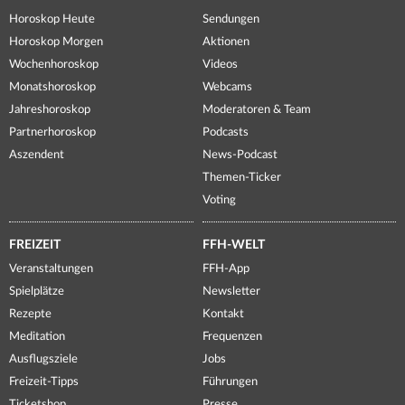
Horoskop Heute
Sendungen
Horoskop Morgen
Aktionen
Wochenhoroskop
Videos
Monatshoroskop
Webcams
Jahreshoroskop
Moderatoren & Team
Partnerhoroskop
Podcasts
Aszendent
News-Podcast
Themen-Ticker
Voting
FREIZEIT
FFH-WELT
Veranstaltungen
FFH-App
Spielplätze
Newsletter
Rezepte
Kontakt
Meditation
Frequenzen
Ausflugsziele
Jobs
Freizeit-Tipps
Führungen
Ticketshop
Presse