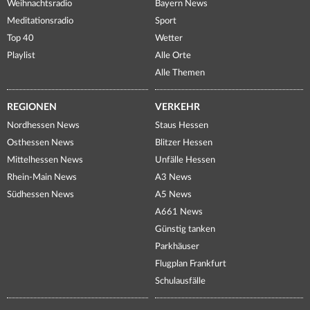
Weihnachtsradio
Bayern News
Meditationsradio
Sport
Top 40
Wetter
Playlist
Alle Orte
Alle Themen
REGIONEN
VERKEHR
Nordhessen News
Staus Hessen
Osthessen News
Blitzer Hessen
Mittelhessen News
Unfälle Hessen
Rhein-Main News
A3 News
Südhessen News
A5 News
A661 News
Günstig tanken
Parkhäuser
Flugplan Frankfurt
Schulausfälle