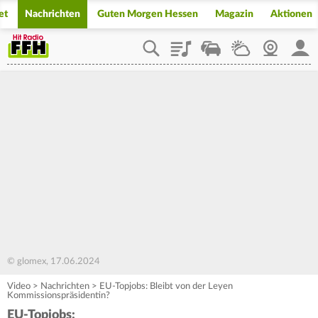
et
Nachrichten
Guten Morgen Hessen
Magazin
Aktionen
Playlist
Staupilot
Wetter
Webcam
Mein
© glomex, 17.06.2024
Video
>
Nachrichten
>
EU-Topjobs: Bleibt von der Leyen
Kommissionspräsidentin?
EU-Topjobs: