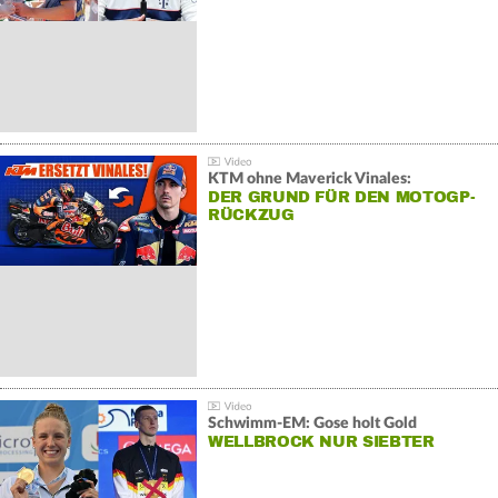
KTM ohne Maverick Vinales:
DER GRUND FÜR DEN MOTOGP-
RÜCKZUG
Schwimm-EM: Gose holt Gold
WELLBROCK NUR SIEBTER