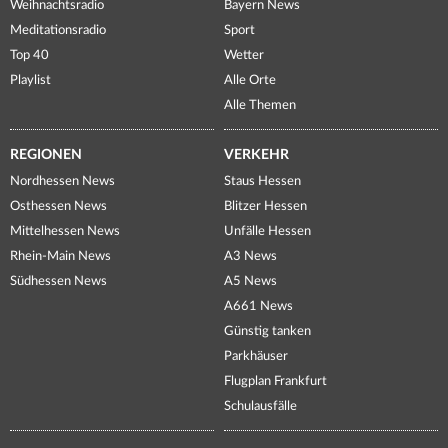
Weihnachtsradio
Bayern News
Meditationsradio
Sport
Top 40
Wetter
Playlist
Alle Orte
Alle Themen
REGIONEN
VERKEHR
Nordhessen News
Staus Hessen
Osthessen News
Blitzer Hessen
Mittelhessen News
Unfälle Hessen
Rhein-Main News
A3 News
Südhessen News
A5 News
A661 News
Günstig tanken
Parkhäuser
Flugplan Frankfurt
Schulausfälle