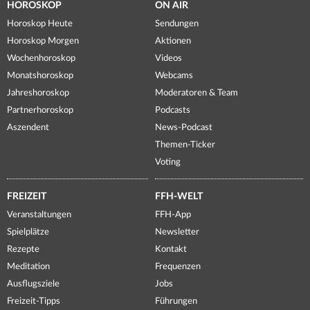
HOROSKOP
ON AIR
Horoskop Heute
Sendungen
Horoskop Morgen
Aktionen
Wochenhoroskop
Videos
Monatshoroskop
Webcams
Jahreshoroskop
Moderatoren & Team
Partnerhoroskop
Podcasts
Aszendent
News-Podcast
Themen-Ticker
Voting
FREIZEIT
FFH-WELT
Veranstaltungen
FFH-App
Spielplätze
Newsletter
Rezepte
Kontakt
Meditation
Frequenzen
Ausflugsziele
Jobs
Freizeit-Tipps
Führungen