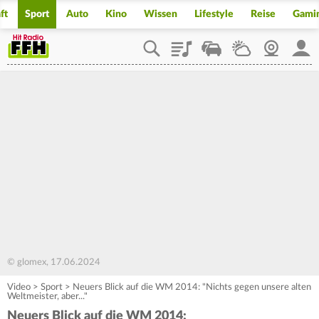
ft
Sport
Auto
Kino
Wissen
Lifestyle
Reise
Gami
Playlist
Staupilot
Wetter
Webcam
Mein
© glomex, 17.06.2024
Video
>
Sport
>
Neuers Blick auf die WM 2014: "Nichts gegen unsere alten
Weltmeister, aber..."
Neuers Blick auf die WM 2014: