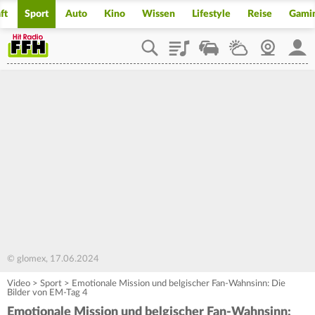
ft
Sport
Auto
Kino
Wissen
Lifestyle
Reise
Gami
Playlist
Staupilot
Wetter
Webcam
Mein
© glomex, 17.06.2024
Video
>
Sport
>
Emotionale Mission und belgischer Fan-Wahnsinn: Die
Bilder von EM-Tag 4
Emotionale Mission und belgischer Fan-Wahnsinn: