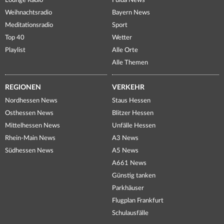
Lounge Radio
Fulda News
Weihnachtsradio
Bayern News
Meditationsradio
Sport
Top 40
Wetter
Playlist
Alle Orte
Alle Themen
REGIONEN
VERKEHR
Nordhessen News
Staus Hessen
Osthessen News
Blitzer Hessen
Mittelhessen News
Unfälle Hessen
Rhein-Main News
A3 News
Südhessen News
A5 News
A661 News
Günstig tanken
Parkhäuser
Flugplan Frankfurt
Schulausfälle