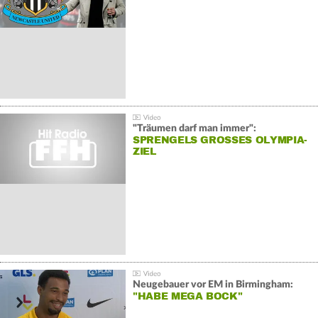
"Träumen darf man immer":
SPRENGELS GROSSES OLYMPIA-Z
IEL
Neugebauer vor EM in Birmingham:
"HABE MEGA BOCK"