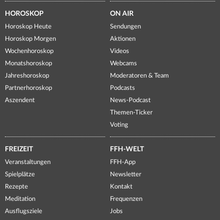
HOROSKOP
ON AIR
Horoskop Heute
Sendungen
Horoskop Morgen
Aktionen
Wochenhoroskop
Videos
Monatshoroskop
Webcams
Jahreshoroskop
Moderatoren & Team
Partnerhoroskop
Podcasts
Aszendent
News-Podcast
Themen-Ticker
Voting
FREIZEIT
FFH-WELT
Veranstaltungen
FFH-App
Spielplätze
Newsletter
Rezepte
Kontakt
Meditation
Frequenzen
Ausflugsziele
Jobs