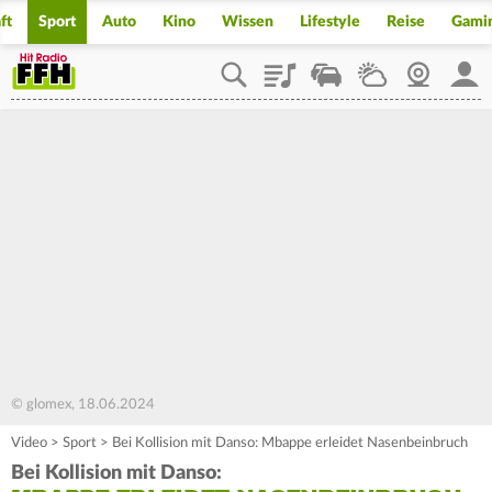
ft
Sport
Auto
Kino
Wissen
Lifestyle
Reise
Gami
Playlist
Staupilot
Wetter
Webcam
Mein
© glomex, 18.06.2024
Video
>
Sport
>
Bei Kollision mit Danso: Mbappe erleidet Nasenbeinbruch
Bei Kollision mit Danso: