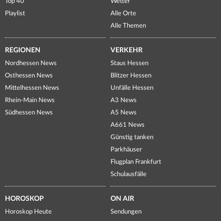
Top 40
Wetter
Playlist
Alle Orte
Alle Themen
REGIONEN
VERKEHR
Nordhessen News
Staus Hessen
Osthessen News
Blitzer Hessen
Mittelhessen News
Unfälle Hessen
Rhein-Main News
A3 News
Südhessen News
A5 News
A661 News
Günstig tanken
Parkhäuser
Flugplan Frankfurt
Schulausfälle
HOROSKOP
ON AIR
Horoskop Heute
Sendungen