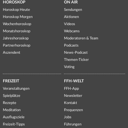
HOROSKOP
ON AIR
Horoskop Heute
Sendungen
Horoskop Morgen
Aktionen
Wochenhoroskop
Videos
Monatshoroskop
Webcams
Jahreshoroskop
Moderatoren & Team
Partnerhoroskop
Podcasts
Aszendent
News-Podcast
Themen-Ticker
Voting
FREIZEIT
FFH-WELT
Veranstaltungen
FFH-App
Spielplätze
Newsletter
Rezepte
Kontakt
Meditation
Frequenzen
Ausflugsziele
Jobs
Freizeit-Tipps
Führungen