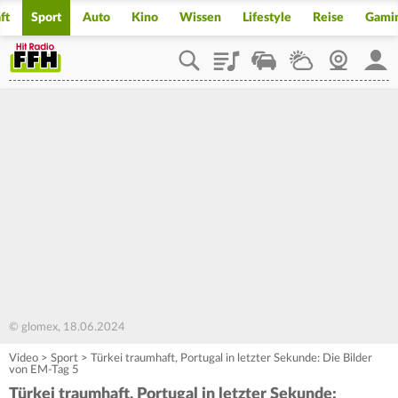
ft
Sport
Auto
Kino
Wissen
Lifestyle
Reise
Gami
Playlist
Staupilot
Wetter
Webcam
Mein
© glomex, 18.06.2024
Video
>
Sport
>
Türkei traumhaft, Portugal in letzter Sekunde: Die Bilder
von EM-Tag 5
Türkei traumhaft, Portugal in letzter Sekunde: