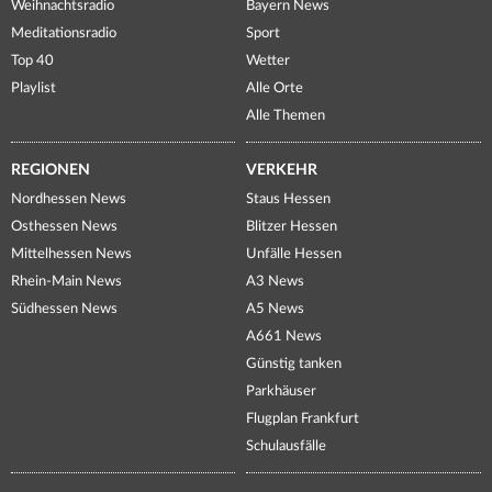
Weihnachtsradio
Bayern News
Meditationsradio
Sport
Top 40
Wetter
Playlist
Alle Orte
Alle Themen
REGIONEN
VERKEHR
Nordhessen News
Staus Hessen
Osthessen News
Blitzer Hessen
Mittelhessen News
Unfälle Hessen
Rhein-Main News
A3 News
Südhessen News
A5 News
A661 News
Günstig tanken
Parkhäuser
Flugplan Frankfurt
Schulausfälle