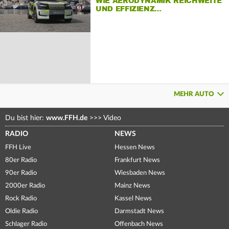
WIE AERODYNAMIK REICHWEITE
UND EFFIZIENZ…
MEHR AUTO
Du bist hier:
www.FFH.de
>>>
Video
RADIO
NEWS
FFH Live
Hessen News
80er Radio
Frankfurt News
90er Radio
Wiesbaden News
2000er Radio
Mainz News
Rock Radio
Kassel News
Oldie Radio
Darmstadt News
Schlager Radio
Offenbach News