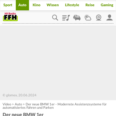
Sport
Auto
Kino
Wissen
Lifestyle
Reise
Gaming
Playlist
Staupilot
Wetter
Webcam
Mein
© glomex, 20.06.2024
Video
>
Auto
>
Der neue BMW 1er - Modernste Assistenzsysteme für
automatisiertes Fahren und Parken
Der neue BMW 1er