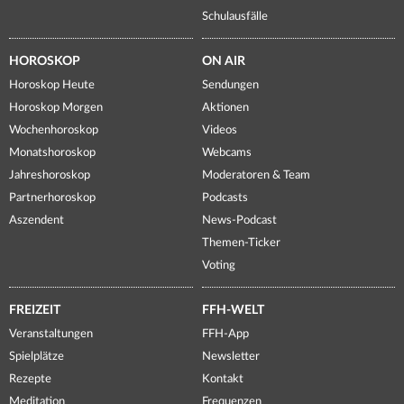
Schulausfälle
HOROSKOP
ON AIR
Horoskop Heute
Sendungen
Horoskop Morgen
Aktionen
Wochenhoroskop
Videos
Monatshoroskop
Webcams
Jahreshoroskop
Moderatoren & Team
Partnerhoroskop
Podcasts
Aszendent
News-Podcast
Themen-Ticker
Voting
FREIZEIT
FFH-WELT
Veranstaltungen
FFH-App
Spielplätze
Newsletter
Rezepte
Kontakt
Meditation
Frequenzen