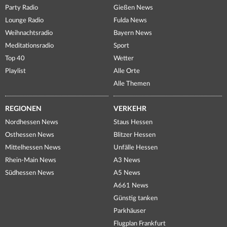
Party Radio
Gießen News
Lounge Radio
Fulda News
Weihnachtsradio
Bayern News
Meditationsradio
Sport
Top 40
Wetter
Playlist
Alle Orte
Alle Themen
REGIONEN
VERKEHR
Nordhessen News
Staus Hessen
Osthessen News
Blitzer Hessen
Mittelhessen News
Unfälle Hessen
Rhein-Main News
A3 News
Südhessen News
A5 News
A661 News
Günstig tanken
Parkhäuser
Flugplan Frankfurt