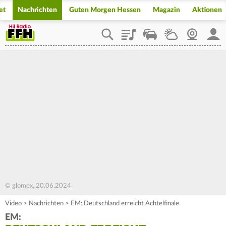
et
Nachrichten
Guten Morgen Hessen
Magazin
Aktionen
Playlist
Staupilot
Wetter
Webcam
Mein
© glomex, 20.06.2024
Video
>
Nachrichten
>
EM: Deutschland erreicht Achtelfinale
EM: