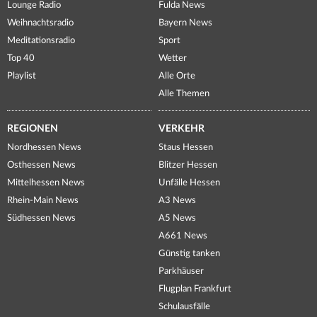
Lounge Radio
Fulda News
Weihnachtsradio
Bayern News
Meditationsradio
Sport
Top 40
Wetter
Playlist
Alle Orte
Alle Themen
REGIONEN
VERKEHR
Nordhessen News
Staus Hessen
Osthessen News
Blitzer Hessen
Mittelhessen News
Unfälle Hessen
Rhein-Main News
A3 News
Südhessen News
A5 News
A661 News
Günstig tanken
Parkhäuser
Flugplan Frankfurt
Schulausfälle