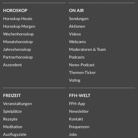
HOROSKOP
ON AIR
Horoskop Heute
Sendungen
Horoskop Morgen
Aktionen
Wochenhoroskop
Videos
Monatshoroskop
Webcams
Jahreshoroskop
Moderatoren & Team
Partnerhoroskop
Podcasts
Aszendent
News-Podcast
Themen-Ticker
Voting
FREIZEIT
FFH-WELT
Veranstaltungen
FFH-App
Spielplätze
Newsletter
Rezepte
Kontakt
Meditation
Frequenzen
Ausflugsziele
Jobs