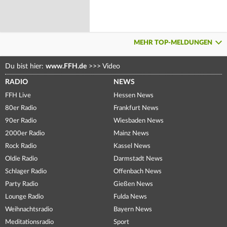
MEHR TOP-MELDUNGEN
Du bist hier:
www.FFH.de
>>>
Video
RADIO
NEWS
FFH Live
Hessen News
80er Radio
Frankfurt News
90er Radio
Wiesbaden News
2000er Radio
Mainz News
Rock Radio
Kassel News
Oldie Radio
Darmstadt News
Schlager Radio
Offenbach News
Party Radio
Gießen News
Lounge Radio
Fulda News
Weihnachtsradio
Bayern News
Meditationsradio
Sport