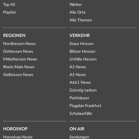
Top 40
Wetter
Playlist
Alle Orte
Alle Themen
REGIONEN
VERKEHR
Nordhessen News
Staus Hessen
Osthessen News
Blitzer Hessen
Mittelhessen News
Unfälle Hessen
Rhein-Main News
A3 News
Südhessen News
A5 News
A661 News
Günstig tanken
Parkhäuser
Flugplan Frankfurt
Schulausfälle
HOROSKOP
ON AIR
Horoskop Heute
Sendungen