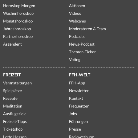
Horoskop Morgen
Aktionen
Wochenhoroskop
Videos
Monatshoroskop
Webcams
Jahreshoroskop
Moderatoren & Team
Partnerhoroskop
Podcasts
Aszendent
News-Podcast
Themen-Ticker
Voting
FREIZEIT
FFH-WELT
Veranstaltungen
FFH-App
Spielplätze
Newsletter
Rezepte
Kontakt
Meditation
Frequenzen
Ausflugsziele
Jobs
Freizeit-Tipps
Führungen
Ticketshop
Presse
Lotto Hessen
Radiowerbung