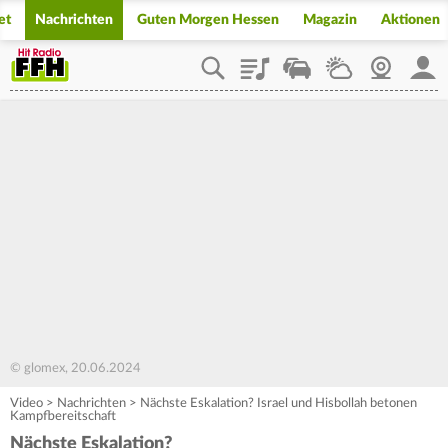
et
Nachrichten
Guten Morgen Hessen
Magazin
Aktionen
Playlist
Staupilot
Wetter
Webcam
Mein
© glomex, 20.06.2024
Video
>
Nachrichten
>
Nächste Eskalation? Israel und Hisbollah betonen
Kampfbereitschaft
Nächste Eskalation?