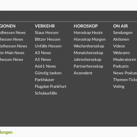
GIONEN
VERKEHR
HOROSKOP
ON AIR
dhessen News
Staus Hessen
Horoskop Heute
Sendungen
hessen News
Blitzer Hessen
Horoskop Morgen
Aktionen
telhessen News
Unfälle Hessen
Wochenhoroskop
Videos
in-Main News
A3 News
Monatshoroskop
Webcams
hessen News
A5 News
Jahreshoroskop
Moderatoren
A661 News
Partnerhoroskop
Podcasts
Günstig tanken
Aszendent
News-Podcas
Parkhäuser
Themen-Tick
Flugplan Frankfurt
Voting
Schulausfälle
llungen