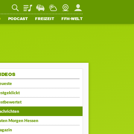
Playlist
Staupilot
Wetter
Webcam
Mein FFH
O
PODCAST
FREIZEIT
FFH-WELT
IDEOS
eueste
stgeklickt
estbewertet
achrichten
uten Morgen Hessen
agazin