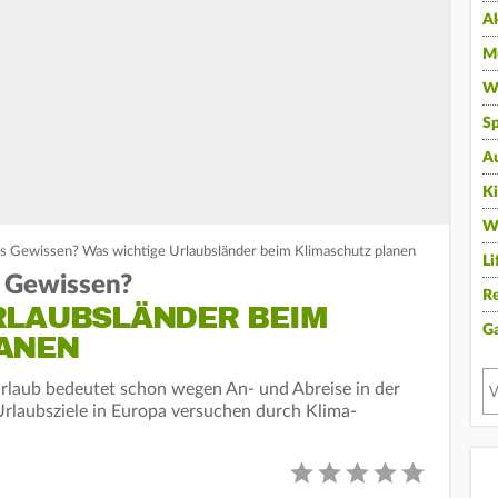
A
Mu
Wi
Sp
A
K
W
es Gewissen? Was wichtige Urlaubsländer beim Klimaschutz planen
Li
s Gewissen?
Re
RLAUBSLÄNDER BEIM
G
ANEN
rlaub bedeutet schon wegen An- und Abreise in der
Urlaubsziele in Europa versuchen durch Klima-