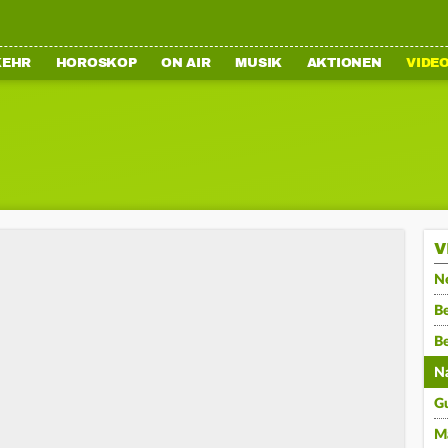
KEHR
HOROSKOP
ON AIR
MUSIK
AKTIONEN
VIDE
V
N
Be
B
N
G
M