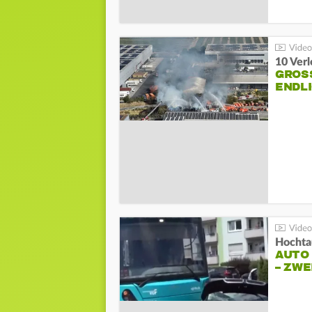
10 Ver
GROSS
NDLI
Hochta
AUTO
– ZW