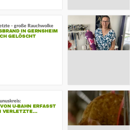
letzte - große Rauchwolke
BRAND IN GERNSHEIM E
CH GELÖSCHT
unuskreis:
 VON U-BAHN ERFASST
EI VERLETZTE…