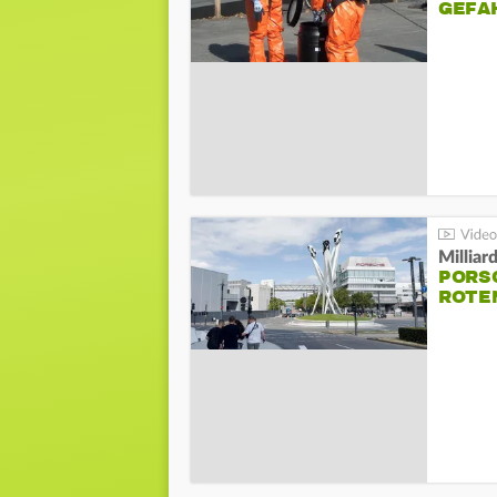
GEFA
Millia
PORSC
ROTE