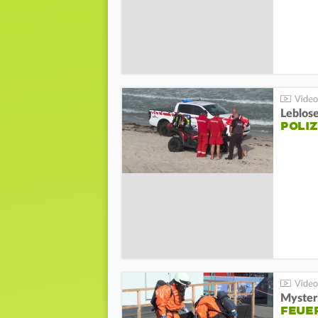
Leblos
POLIZ
Mysteri
FEUE