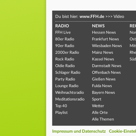
Du bist hier:
www.FFH.de
>>>
Video
RADIO
NEWS
RE
FFH Live
Hessen News
Nor
80er Radio
Frankfurt News
Ost
90er Radio
Wiesbaden News
Mit
2000er Radio
Mainz News
Rhe
Rock Radio
Kassel News
Süd
Oldie Radio
Darmstadt News
Schlager Radio
Offenbach News
Party Radio
Gießen News
Lounge Radio
Fulda News
Weihnachtsradio
Bayern News
Meditationsradio
Sport
Top 40
Wetter
Playlist
Alle Orte
Alle Themen
Impressum und Datenschutz
Cookie-Einste