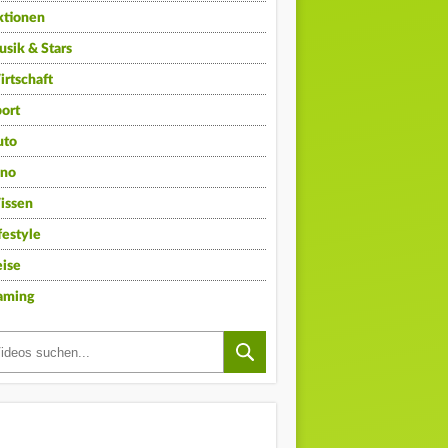
ktionen
sik & Stars
rtschaft
ort
uto
ino
issen
festyle
ise
aming