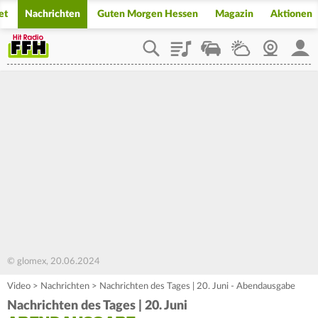
et
Nachrichten
Guten Morgen Hessen
Magazin
Aktionen
Playlist
Staupilot
Wetter
Webcam
Mein
© glomex, 20.06.2024
Video
>
Nachrichten
>
Nachrichten des Tages | 20. Juni - Abendausgabe
Nachrichten des Tages | 20. Juni