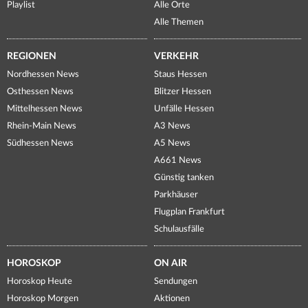
Playlist
Alle Orte
Alle Themen
REGIONEN
VERKEHR
Nordhessen News
Staus Hessen
Osthessen News
Blitzer Hessen
Mittelhessen News
Unfälle Hessen
Rhein-Main News
A3 News
Südhessen News
A5 News
A661 News
Günstig tanken
Parkhäuser
Flugplan Frankfurt
Schulausfälle
HOROSKOP
ON AIR
Horoskop Heute
Sendungen
Horoskop Morgen
Aktionen