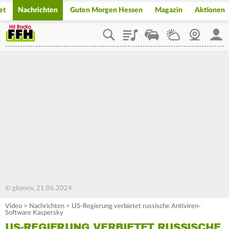
et
Nachrichten
Guten Morgen Hessen
Magazin
Aktionen
Playlist
Staupilot
Wetter
Webcam
Mein
© glomex, 21.06.2024
Video
>
Nachrichten
>
US-Regierung verbietet russische Antiviren-
Software Kaspersky
US-REGIERUNG VERBIETET RUSSISCHE