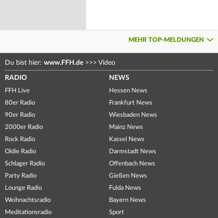
MEHR TOP-MELDUNGEN
Du bist hier:
www.FFH.de
>>>
Video
RADIO
NEWS
FFH Live
Hessen News
80er Radio
Frankfurt News
90er Radio
Wiesbaden News
2000er Radio
Mainz News
Rock Radio
Kassel News
Oldie Radio
Darmstadt News
Schlager Radio
Offenbach News
Party Radio
Gießen News
Lounge Radio
Fulda News
Weihnachtsradio
Bayern News
Meditationsradio
Sport