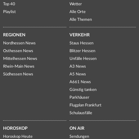
Top 40
Wetter
Playlist
Alle Orte
Alle Themen
REGIONEN
VERKEHR
Nordhessen News
Staus Hessen
Osthessen News
Blitzer Hessen
Mittelhessen News
Unfälle Hessen
Rhein-Main News
A3 News
Südhessen News
A5 News
A661 News
Günstig tanken
Parkhäuser
Flugplan Frankfurt
Schulausfälle
HOROSKOP
ON AIR
Horoskop Heute
Sendungen