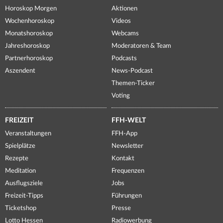
Horoskop Morgen
Aktionen
Wochenhoroskop
Videos
Monatshoroskop
Webcams
Jahreshoroskop
Moderatoren & Team
Partnerhoroskop
Podcasts
Aszendent
News-Podcast
Themen-Ticker
Voting
FREIZEIT
FFH-WELT
Veranstaltungen
FFH-App
Spielplätze
Newsletter
Rezepte
Kontakt
Meditation
Frequenzen
Ausflugsziele
Jobs
Freizeit-Tipps
Führungen
Ticketshop
Presse
Lotto Hessen
Radiowerbung