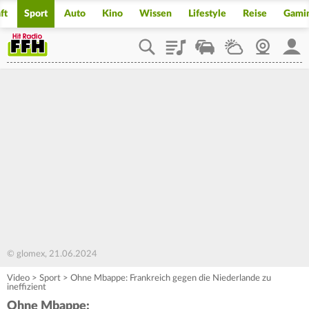
ft
Sport
Auto
Kino
Wissen
Lifestyle
Reise
Gami
Playlist
Staupilot
Wetter
Webcam
Mein
© glomex, 21.06.2024
Video
>
Sport
>
Ohne Mbappe: Frankreich gegen die Niederlande zu
ineffizient
Ohne Mbappe: