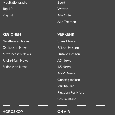
Meditationsradio
Sport
Top 40
Wetter
Playlist
Alle Orte
Alle Themen
REGIONEN
VERKEHR
Nordhessen News
Staus Hessen
Osthessen News
Blitzer Hessen
Mittelhessen News
Unfälle Hessen
Rhein-Main News
A3 News
Südhessen News
A5 News
A661 News
Günstig tanken
Parkhäuser
Flugplan Frankfurt
Schulausfälle
HOROSKOP
ON AIR