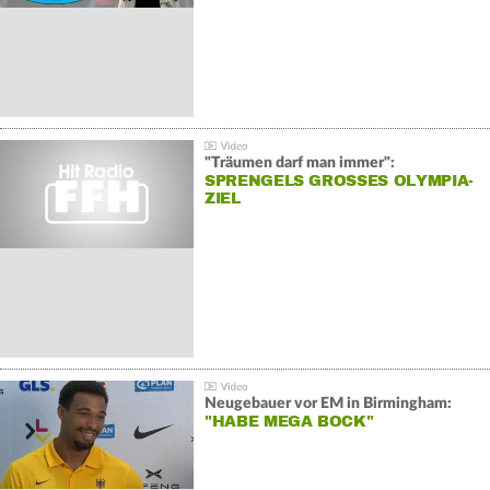
"Träumen darf man immer":
SPRENGELS GROSSES OLYMPIA-Z
IEL
Neugebauer vor EM in Birmingham:
"HABE MEGA BOCK"