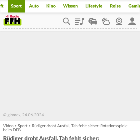
ft
Sport
Auto
Kino
Wissen
Lifestyle
Reise
Gami
Playlist
Staupilot
Wetter
Webcam
Mein
© glomex, 24.06.2024
Video
>
Sport
>
Rüdiger droht Ausfall, Tah fehlt sicher: Rotationsspiele
beim DFB
Rüdiger droht Ausfall, Tah fehlt sicher: