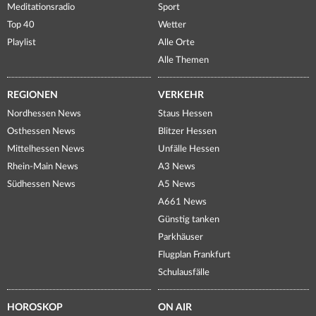
Meditationsradio
Sport
Top 40
Wetter
Playlist
Alle Orte
Alle Themen
REGIONEN
VERKEHR
Nordhessen News
Staus Hessen
Osthessen News
Blitzer Hessen
Mittelhessen News
Unfälle Hessen
Rhein-Main News
A3 News
Südhessen News
A5 News
A661 News
Günstig tanken
Parkhäuser
Flugplan Frankfurt
Schulausfälle
HOROSKOP
ON AIR