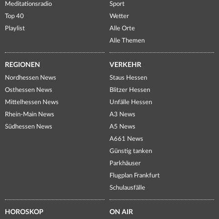
Meditationsradio
Sport
Top 40
Wetter
Playlist
Alle Orte
Alle Themen
REGIONEN
VERKEHR
Nordhessen News
Staus Hessen
Osthessen News
Blitzer Hessen
Mittelhessen News
Unfälle Hessen
Rhein-Main News
A3 News
Südhessen News
A5 News
A661 News
Günstig tanken
Parkhäuser
Flugplan Frankfurt
Schulausfälle
HOROSKOP
ON AIR