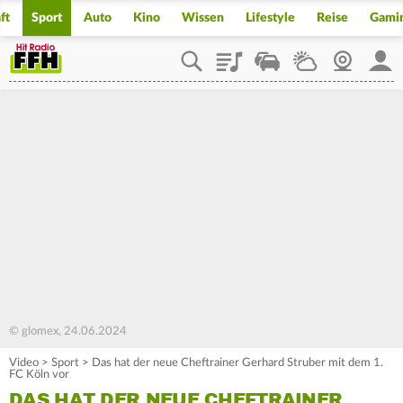
ft
Sport
Auto
Kino
Wissen
Lifestyle
Reise
Gami
Playlist
Staupilot
Wetter
Webcam
Mein
© glomex, 24.06.2024
Video
>
Sport
>
Das hat der neue Cheftrainer Gerhard Struber mit dem 1.
FC Köln vor
DAS HAT DER NEUE CHEFTRAINER